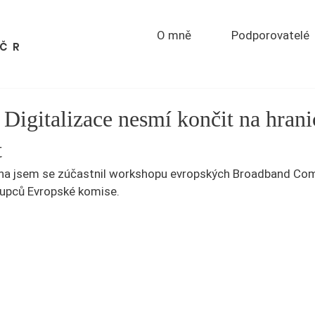
O mně
Podporovatelé
PČR
 Digitalizace nesmí končit na hrani
t
rvna jsem se zúčastnil workshopu evropských Broadband Co
tupců Evropské komise.