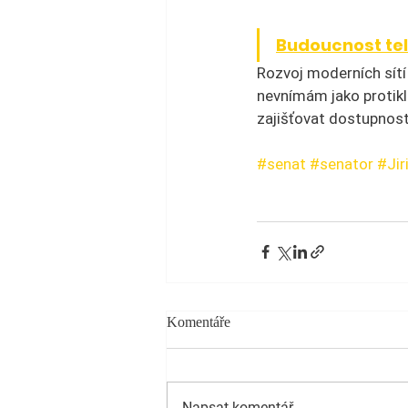
Budoucnost tele
Rozvoj moderních sít
nevnímám jako protikl
zajišťovat dostupnost 
#senat
#senator
#Jir
Komentáře
Napsat komentář...