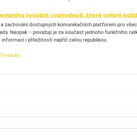
vizního vysílání: rozhodnutí, které ovlivní kaž
í a zachování dostupných komunikačních platforem pro vše
ady. Naopak – považuji je za součást jednoho funkčního cel
informací i příležitostí napříč celou republikou.
iVosecky