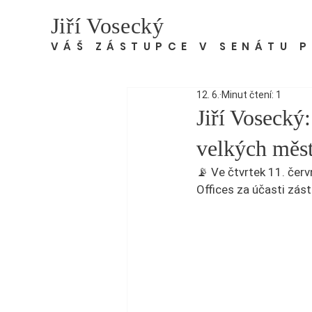
Jiří Vosecký
VÁŠ ZÁSTUPCE V SENÁTU 
12. 6.
Minut čtení: 1
Jiří Vosecký:
velkých měs
📡 Ve čtvrtek 11. če
Offices za účasti zás