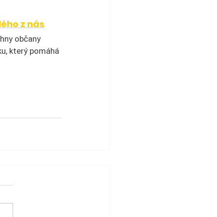
dého z nás
chny občany 
ku, který pomáhá 