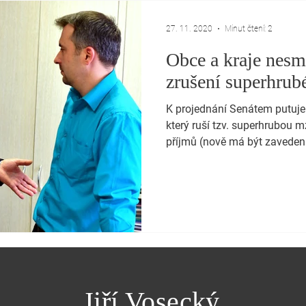
27. 11. 2020
Minut čtení: 2
Obce a kraje nesmí
zrušení superhru
K projednání Senátem putuje
který ruší tzv. superhrubou 
příjmů (nově má být zavedena
Jiří Vosecký