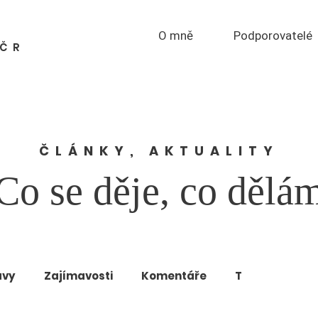
O mně
Podporovatelé
PČR
ČLÁNKY, AKTUALITY
Co se děje, co dělá
ávy
Zajímavosti
Komentáře
T