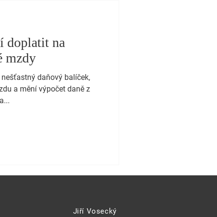
 doplatit na
bé mzdy
 nešťastný daňový balíček,
mzdu a mění výpočet daně z
...
Jiří Vosecký