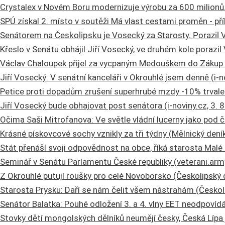
Crystalex v Novém Boru modernizuje výrobu za 600 milionů. 
SPÚ získal 2. místo v soutěži Má vlast cestami proměn - př
Senátorem na Českolipsku je Vosecký za Starosty. Porazil
Křeslo v Senátu obhájil Jiří Vosecký, ve druhém kole porazi
Václav Chaloupek přijel za vycpaným Medouškem do Zákup (
Jiří Vosecký: V senátní kanceláři v Okrouhlé jsem denně (i-n
Petice proti dopadům zrušení superhrubé mzdy -10% trvale
Jiří Vosecký bude obhajovat post senátora (i-noviny.cz, 3. 
Očima Saši Mitrofanova: Ve světle vládní lucerny jako pod če
Krásné pískovcové sochy vznikly za tři týdny (Mělnický deník
Stát přenáší svoji odpovědnost na obce, říká starosta Malé
Seminář v Senátu Parlamentu České republiky (veterani.army
Z Okrouhlé putují roušky pro celé Novoborsko (Českolipský d
Starosta Prysku: Daří se nám čelit všem nástrahám (Českoli
Senátor Balatka: Pouhé odložení 3. a 4. vlny EET neodpovídá
Stovky dětí mongolských dělníků neumějí česky, Česká Lípa j