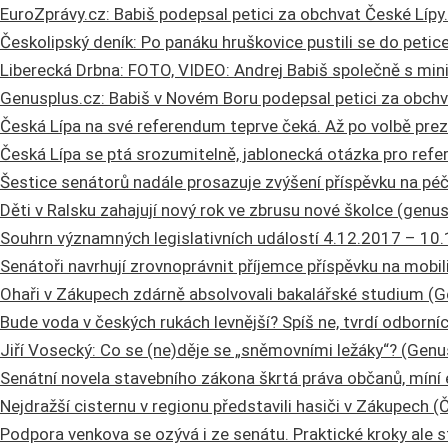
EuroZprávy.cz: Babiš podepsal petici za obchvat České Lípy
Českolipský deník: Po panáku hruškovice pustili se do petic
Liberecká Drbna: FOTO, VIDEO: Andrej Babiš společně s minis
Genusplus.cz: Babiš v Novém Boru podepsal petici za obchv
Česká Lípa na své referendum teprve čeká. Až po volbě prez
Česká Lípa se ptá srozumitelně, jablonecká otázka pro refe
Šestice senátorů nadále prosazuje zvýšení příspěvku na péči 
Děti v Ralsku zahajují nový rok ve zbrusu nové školce (genus
Souhrn významných legislativních událostí 4.12.2017 – 10
Senátoři navrhují zrovnoprávnit příjemce příspěvku na mobil
Ohaři v Zákupech zdárně absolvovali bakalářské studium (G
Bude voda v českých rukách levnější? Spíš ne, tvrdí odborníc
Jiří Vosecký: Co se (ne)děje se „sněmovními ležáky“? (Genus
Senátní novela stavebního zákona škrtá práva občanů, míní 
Nejdražší cisternu v regionu představili hasiči v Zákupech (
Podpora venkova se ozývá i ze senátu. Praktické kroky ale 