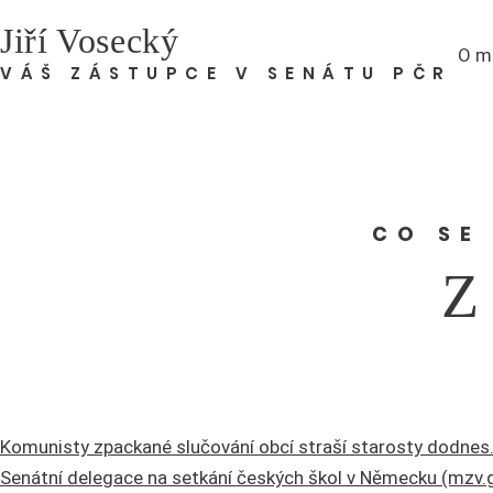
Jiří Vosecký
O m
VÁŠ ZÁSTUPCE V SENÁTU PČR
CO SE
Z
Komunisty zpackané slučování obcí straší starosty dodnes.
Senátní delegace na setkání českých škol v Německu (mzv.g