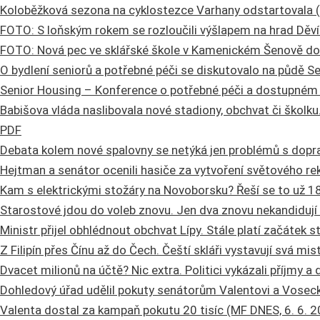
Koloběžková sezona na cyklostezce Varhany odstartovala (Č
FOTO: S loňským rokem se rozloučili výšlapem na hrad Děvín
FOTO: Nová pec ve sklářské škole v Kamenickém Šenově dos
O bydlení seniorů a potřebné péči se diskutovalo na půdě Se
Senior Housing – Konference o potřebné péči a dostupném b
Babišova vláda naslibovala nové stadiony, obchvat či školku.
PDF
Debata kolem nové spalovny se netýká jen problémů s doprav
Hejtman a senátor ocenili hasiče za vytvoření světového rek
Kam s elektrickými stožáry na Novoborsku? Řeší se to už 18 
Starostové jdou do voleb znovu. Jen dva znovu nekandidují 
Ministr přijel obhlédnout obchvat Lípy. Stále platí začátek s
Z Filipín přes Čínu až do Čech. Čeští skláři vystavují svá m
Dvacet milionů na účtě? Nic extra. Politici vykázali příjmy a 
Dohledový úřad udělil pokuty senátorům Valentovi a Vosecké
Valenta dostal za kampaň pokutu 20 tisíc (MF DNES, 6. 6. 