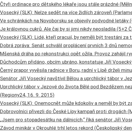
Čtyři ordinace pro dětského lékaře jsou stále prázdné (Měln
Vosecký (SLK): Nelze sedět na více židlích zároveň (Parlame
Ve schránkách na Novoborsku se objevily podvodné letáky (Č
Je královnou cukrů. Ale čaj by si jimi nikdy neosladila (5+2 
Vosecký (SLK): Lidé, kteří pracují, by neměli být trestáni za 
Dobrá zpráva: Senát schválil proplácení prvních 3 dnů nemoci
Mšenská dráha po rekonstrukci opět ožila. Provoz zahájil ryc
Důchodcům přidáno, obcím ubráno, konstatuje Jiří Vosecký (
Černý prapor vyvěsila radnice v Boru, radní v Lípě drželi min
Senátor Jiří Vosecký navštívil Bělou a uprchlický tábor v Je
Uprchlický tábor v Jezové do života Bělé pod Bezdězem ne
(Regiony24, 16. 9. 2015)
Vosecký (SLK): Onemocnět může kdokoliv a neměl by být za 
Dobrovolníci přivezli do České Lípy kampaň proti drogách (
„Jsem pro stopadesátku na dálnicích,“ říká senátor Jiří Vos
Závod minikár v Okrouhlé trhl letos rekord (Českolipský dení