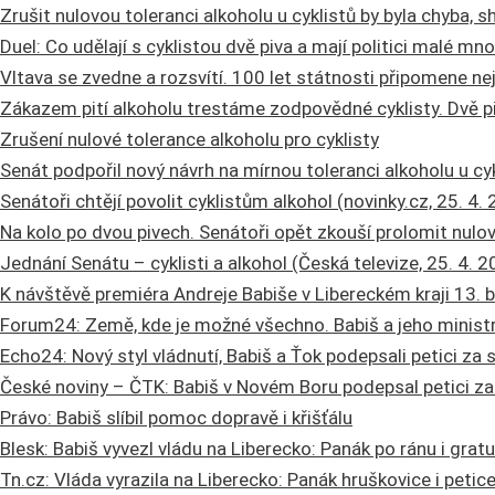
Zrušit nulovou toleranci alkoholu u cyklistů by byla chyba, sh
Duel: Co udělají s cyklistou dvě piva a mají politici malé mn
Vltava se zvedne a rozsvítí. 100 let státnosti připomene nej
Zákazem pití alkoholu trestáme zodpovědné cyklisty. Dvě piv
Zrušení nulové tolerance alkoholu pro cyklisty
Senát podpořil nový návrh na mírnou toleranci alkoholu u cyk
Senátoři chtějí povolit cyklistům alkohol (novinky.cz, 25. 4.
Na kolo po dvou pivech. Senátoři opět zkouší prolomit nulov
Jednání Senátu – cyklisti a alkohol (Česká televize, 25. 4. 
K návštěvě premiéra Andreje Babiše v Libereckém kraji 13.
Forum24: Země, kde je možné všechno. Babiš a jeho ministr
Echo24: Nový styl vládnutí, Babiš a Ťok podepsali petici za s
České noviny – ČTK: Babiš v Novém Boru podepsal petici za
Právo: Babiš slíbil pomoc dopravě i křišťálu
Blesk: Babiš vyvezl vládu na Liberecko: Panák po ránu i gratu
Tn.cz: Vláda vyrazila na Liberecko: Panák hruškovice i petic