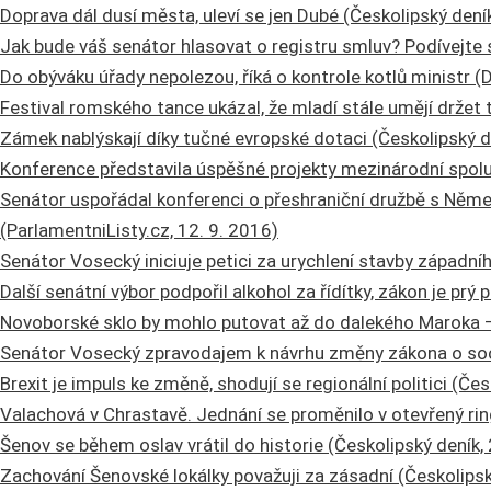
Doprava dál dusí města, uleví se jen Dubé (Českolipský deník
Jak bude váš senátor hlasovat o registru smluv? Podívejte s
Do obýváku úřady nepolezou, říká o kontrole kotlů ministr (D
Festival romského tance ukázal, že mladí stále umějí držet t
Zámek nablýskají díky tučné evropské dotaci (Českolipský de
Konference představila úspěšné projekty mezinárodní spolu
Senátor uspořádal konferenci o přeshraniční družbě s Něme
(ParlamentniListy.cz, 12. 9. 2016)
Senátor Vosecký iniciuje petici za urychlení stavby západní
Další senátní výbor podpořil alkohol za řídítky, zákon je prý 
Novoborské sklo by mohlo putovat až do dalekého Maroka
Senátor Vosecký zpravodajem k návrhu změny zákona o sociá
Brexit je impuls ke změně, shodují se regionální politici (Čes
Valachová v Chrastavě. Jednání se proměnilo v otevřený ring
Šenov se během oslav vrátil do historie (Českolipský deník, 
Zachování Šenovské lokálky považuji za zásadní (Českolipsk