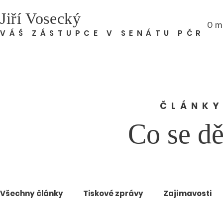
Jiří Vosecký
O m
VÁŠ ZÁSTUPCE V SENÁTU PČR
ČLÁNKY
Co se dě
Všechny články
Tiskové zprávy
Zajímavosti