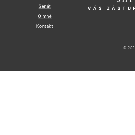
Senát
VÁŠ ZÁSTU
O mně
Kontakt
© 202