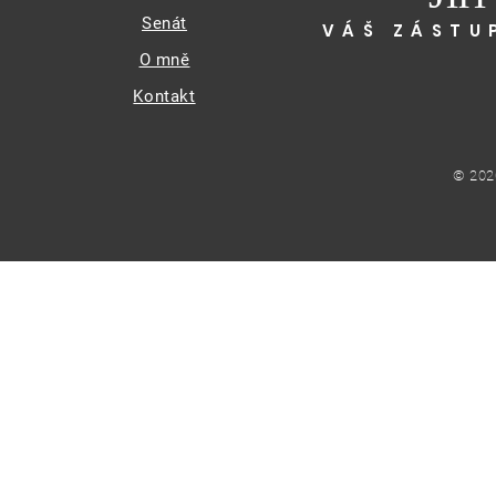
Senát
VÁŠ ZÁSTU
O mně
Kontakt
© 202