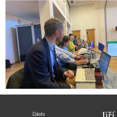
Jiř
Články