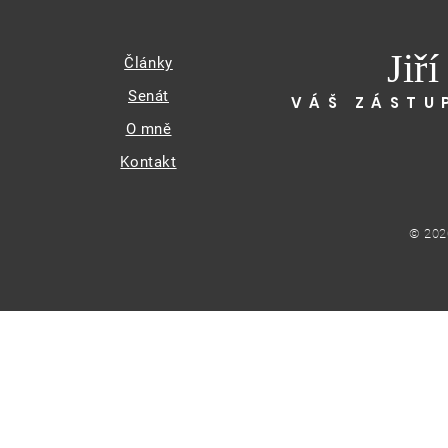
Jiř
Články
Senát
VÁŠ ZÁSTU
O mně
Kontakt
© 202