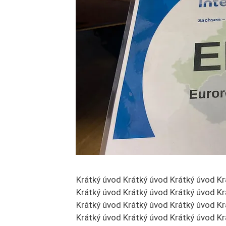
Krátký úvod Krátký úvod Krátký úvod Kr
Krátký úvod Krátký úvod Krátký úvod Kr
Krátký úvod Krátký úvod Krátký úvod Kr
Krátký úvod Krátký úvod Krátký úvod Kr