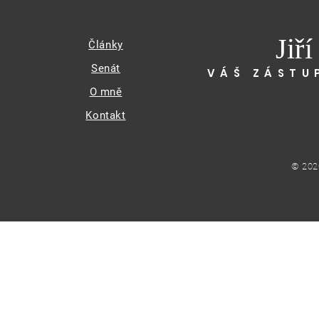
Jiř
Články
Senát
VÁŠ ZÁSTU
O mně
Kontakt
© 202