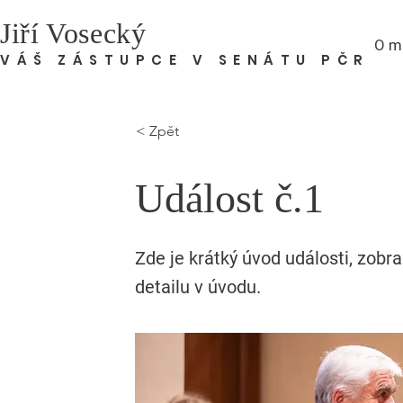
Jiří Vosecký
O m
VÁŠ ZÁSTUPCE V SENÁTU PČR
< Zpět
Událost č.1
Zde je krátký úvod události, zobra
detailu v úvodu.