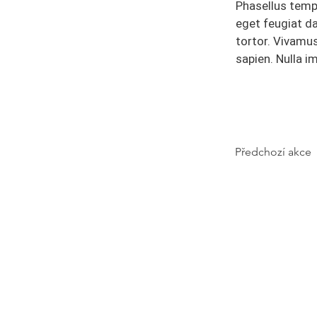
Phasellus tempu
eget feugiat d
tortor. Vivamus
sapien. Nulla i
Předchozí akce