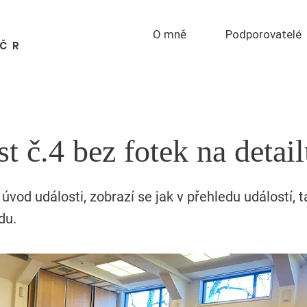
O mně
Podporovatelé
PČR
t č.4 bez fotek na detai
 úvod události, zobrazí se jak v přehledu událostí, t
du.