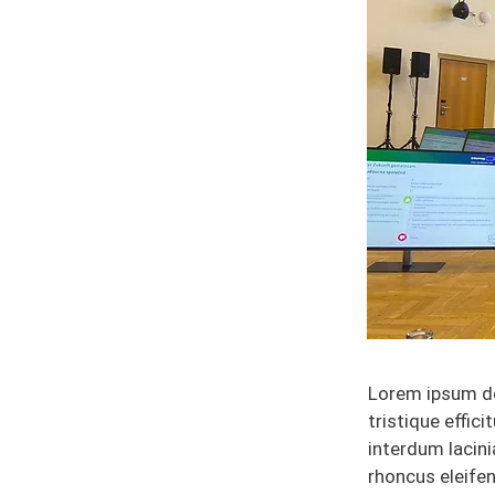
Lorem ipsum dol
tristique effici
interdum lacini
rhoncus eleifen