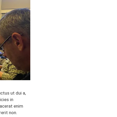
ctus ut dui a,
icies in
lacerat enim
erit non.