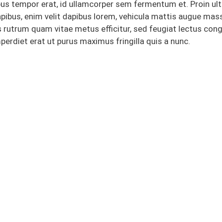
s tempor erat, id ullamcorper sem fermentum et. Proin ultr
apibus, enim velit dapibus lorem, vehicula mattis augue ma
 rutrum quam vitae metus efficitur, sed feugiat lectus cong
mperdiet erat ut purus maximus fringilla quis a nunc.