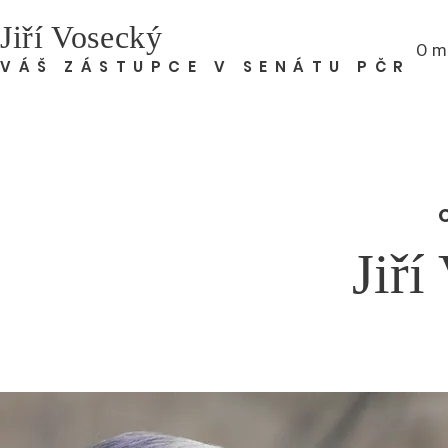
Jiří Vosecký
O m
VÁŠ ZÁSTUPCE V SENÁTU PČR
Jiří