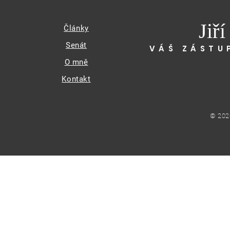
Jiř
Články
Senát
VÁŠ ZÁSTU
O mně
Kontakt
© 202