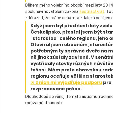
Během mého volebního období mezi lety 2014 
spolunavrhovatelem zákona 
šestnáctkrát
. To
zdůraznit, že práce senátora zdaleka není jen 
Když jsem byl před šesti lety zvo
Českolipsko, přestal jsem být sta
"starostou" celého regionu, jeho
Otevíral jsem občanům, starostů
potřebným ty správné dveře na mi
ně jinak zůstaly zavřené. V senátní
vystřídaly stovky různých návštěv,
řešení. Mám proto obrovskou rado
regionu oceňuje většina starostek
% z nich mi vyjadřuje podporu
 pro
rozpracované práce. 
Dlouhodobě se věnuji tématu autismu, rodinné po
(ne)zaměstnanosti.