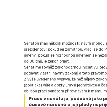
Senátoři mají několik možností: návrh mohou s
prezidentovi; pokud jej zamítnou, vrací se do 
návrhy;  pokud se rozhodnou návrhem se nezabýv
do 30 dnů, je zákon přijat.
Senát má rovněž zákonodárnou iniciativu, te
podávat vlastní návrhy zákonů a této pravomoci
Z výše uvedeného vyplývá, že než nějaký zákon v
(politická) vůle a dobrý úmysl jednotlivce a ča
oblibou práci senátora přirovnávám k mému m
Práce v senátu je, podobně jako 
časově náročná a její plody nepři