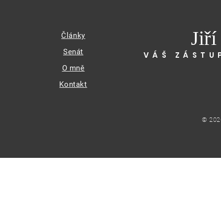
Jiř
Články
Senát
VÁŠ ZÁSTU
O mně
Kontakt
© 202