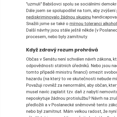
"uzmuli" Babišovci spolu se sociálními demokr
Dále jsem se spolupodílel na tom, aby zvýšení 
nediskriminovalo žádnou skupinu
 handicapovan
Snažili jsme se také o 
mírnou toleranci alkoho
Další návrhy jsou stále ještě někde (v Poslane
procesem, nebo byly zamítnuty.
Když zdravý rozum prohrává
Občas v Senátu není schválen návrh zákona, kte
odpovědnosti státních úředníků. Nebo jsou nao
tomto případě ministru financí) omezit svobod
hazardu (na který to ve skutečnosti nebude mít
Považuji rovněž za nenormální, aby občan, který 
musel navíc zaplatit tzv. daň z nabytí nemovito
neposkytuje žádnou protislužbu? Návrh na zruš
předložili a v Poslanecké sněmovně tento záko
nebo byl zamítnut. Mám velkou radost, že nyní p