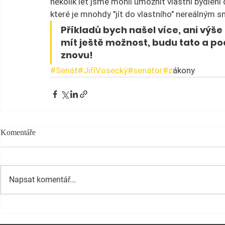
několik let jsme mohli umožnit vlastní bydlení
které je mnohdy "jít do vlastního" nereálným s
Příkladů bych našel více, ani výš
mít ještě možnost, budu tato a po
znovu!
#Senát
#
JiříVosecký
#senátor
#z
ákony
Komentáře
Napsat komentář...