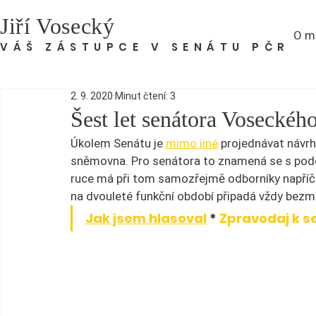
Jiří Vosecký
O m
VÁŠ ZÁSTUPCE V SENÁTU PČR
2. 9. 2020
Minut čtení: 3
Šest let senátora Voseckéh
Úkolem Senátu je 
mimo jiné
 projednávat návr
sněmovna. Pro senátora to znamená se s pod
ruce má při tom samozřejmě odborníky napříč 
na dvouleté funkční období připadá vždy bezmá
Jak jsem hlasoval
 * 
Zpravodaj k s