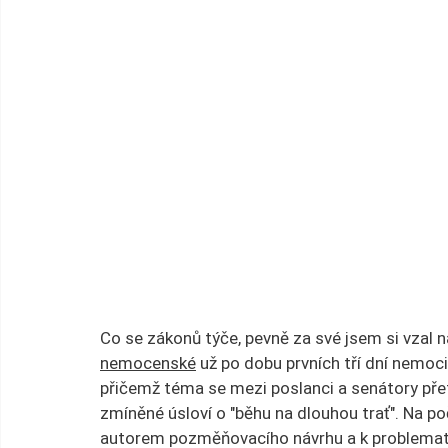
Co se zákonů týče, pevně za své jsem si vzal n
nemocenské
 už po dobu prvních tří dní nemoc
přičemž téma se mezi poslanci a senátory pře
zmíněné úsloví o "běhu na dlouhou trať". Na 
autorem pozměňovacího návrhu a k problemati