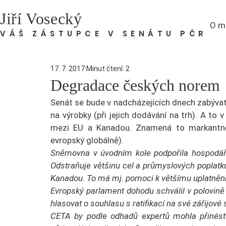
Jiří Vosecký
O m
VÁŠ ZÁSTUPCE V SENÁTU PČR
17. 7. 2017
Minut čtení: 2
Degradace českých norem
Senát se bude v nadcházejících dnech zabývat
na výrobky (při jejich dodávání na trh). A to
mezi EU a Kanadou. Znamená to markantnějš
evropský globálně).
Sněmovna v úvodním kole podpořila hospodá
Odstraňuje většinu cel a průmyslových poplatk
Kanadou. To má mj. pomoci k většímu uplatněn
Evropský parlament dohodu schválil v polovině 
hlasovat o souhlasu s ratifikací na své zářijové 
CETA by podle odhadů expertů mohla přinés