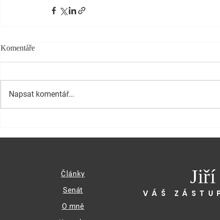
Komentáře
Napsat komentář...
Jiř
Články
Senát
VÁŠ ZÁSTU
O mně