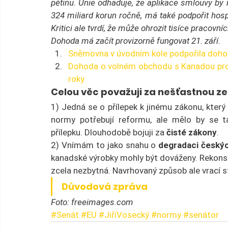
pětinu. Unie odhaduje, že aplikace smlouvy b
324 miliard korun ročně, má také podpořit hosp
Kritici ale tvrdí, že může ohrozit tisíce pracovní
Dohoda má začít provizorně fungovat 21. září.
Sněmovna v úvodním kole podpořila doh
Dohoda o volném obchodu s Kanadou prošl
roky
Celou věc považuji za nešťastnou z
1) Jedná se o přílepek k jinému zákonu, který
normy potřebují reformu, ale mělo by se ta
přílepku. Dlouhodobě bojuji za 
čisté zákony
.
2) Vnímám to jako snahu o 
degradaci český
kanadské výrobky mohly být dováženy. Rekonst
zcela nezbytná. Navrhovaný způsob ale vrací s
Důvodová zpráva
Foto: freeimages.com
#Senát
#EU
#JiříVosecký
#normy
#senátor