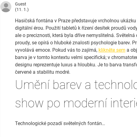
Guest
(11. 1.)
Hasičská fontána v Praze představuje vrcholnou ukázku to
digitální érou. Použití tabletů k řízení desítek proudů vod
ale o preciznosti, která byla dříve nemyslitelná. Světelná
proudy, se opírá o hluboké znalosti psychologie barev. Pr
vyvolává emoce. Pokud vás to zajímá, 
klikněte sem
 a ob
barva je v tomto kontextu velmi specifická; v chromatote
designu reprezentuje luxus a hloubku. Je to barva transf
červené a stabilitu modré.
Umění barev a technolo
show po moderní interi
Technologické pozadí světelných fontán…