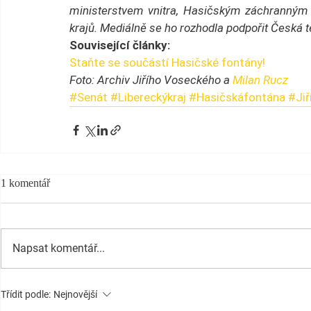
ministerstvem vnitra, Hasičským záchranným
krajů. Mediálně se ho rozhodla podpořit Česká t
Související články:
Staňte se součástí Hasičské fontány!
Foto: Archiv Jiřího Voseckého a 
Milan Rucz
#Senát
#Libereckýkraj
#Hasičskáfontána
#Jiř
1 komentář
Napsat komentář...
Třídit podle:
Nejnovější