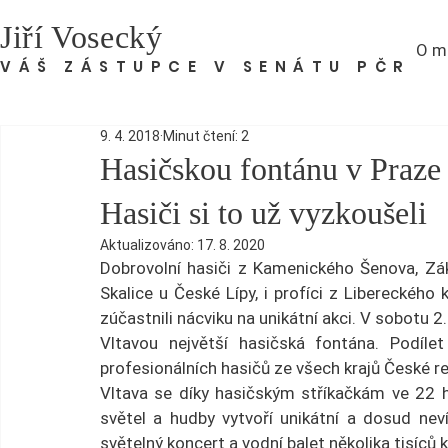
Jiří Vosecký
O m
VÁŠ ZÁSTUPCE V SENÁTU PČR
9. 4. 2018
Minut čtení: 2
Hasičskou fontánu v Praze 
Hasiči si to už vyzkoušeli
Aktualizováno:
17. 8. 2020
Dobrovolní hasiči z Kamenického Šenova, Zák
Skalice u České Lípy, i profíci z Libereckého 
zúčastnili nácviku na unikátní akci. V sobotu 
Vltavou největší hasičská fontána. Podíl
profesionálních hasičů ze všech krajů České re
Vltava se díky hasičským stříkačkám ve 22
světel a hudby vytvoří unikátní a dosud neví
světelný koncert a vodní balet několika tisíc