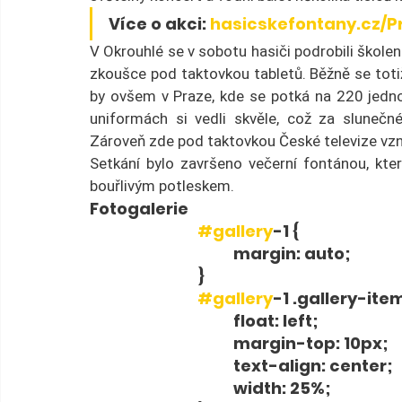
Více o akci: 
hasicskefontany.cz/P
V Okrouhlé se v sobotu hasiči podrobili školení
zkoušce pod taktovkou tabletů. Běžně se totiž 
by ovšem v Praze, kde se potká na 220 jednot
uniformách si vedli skvěle, což za slunečnéh
Zároveň zde pod taktovkou České televize vz
Setkání bylo završeno večerní fontánou, kter
bouřlivým potleskem.
Fotogalerie 
#gallery
-1 {
				margin: auto;
			}
#gallery
-1 .gallery-item
				float: left;
				margin-top: 10px;
				text-align: center;
				width: 25%;