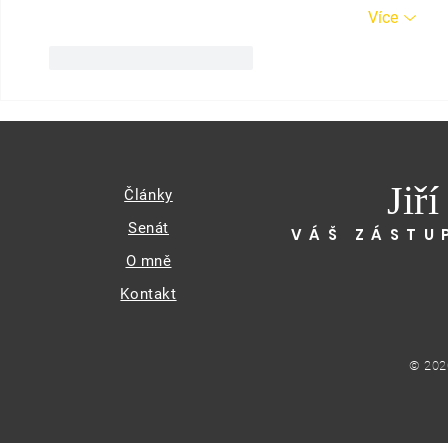
Více
To se mi líbí
Reagovat
Jiř
Články
Senát
VÁŠ ZÁSTU
O mně
Kontakt
© 202