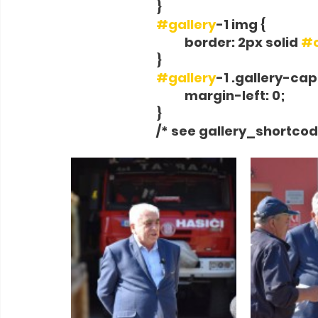
			}
#gallery
-1 img {
				border: 2px solid 
#c
			}
#gallery
-1 .gallery-cap
				margin-left: 0;
			}
			/* see gallery_shortc