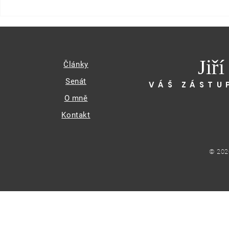
Jiř
Články
Senát
VÁŠ ZÁSTU
O mně
Kontakt
© 202