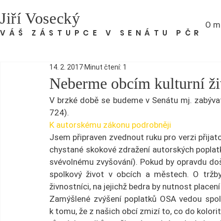
Jiří Vosecký
O m
VÁŠ ZÁSTUPCE V SENÁTU PČR
14. 2. 2017
Minut čtení: 1
Neberme obcím kulturní ži
V brzké době se budeme v Senátu mj. zabýva
724).
K autorskému zákonu podrobněji
Jsem připraven zvednout ruku pro verzi přija
chystané skokové zdražení autorských poplatk
svévolnému zvyšování). Pokud by opravdu došl
spolkový život v obcích a městech. O tržby 
živnostníci, na jejichž bedra by nutnost placení
Zamýšlené zvýšení poplatků OSA vedou spolu s
k tomu, že z našich obcí zmizí to, co do kolorit