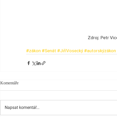
Zdroj: Petr Vic
#zákon
#Senát
#JiříVosecký
#autorskýzákon
Komentáře
Napsat komentář...