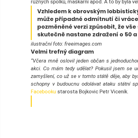
různých spolků, maškarní apod. A to by byla ve
Vzhledem k obrovským lobbistický
může případné odmítnutí či vráce
pozměněné verzi způsobit, že vše
skutečně nastane zdražení o 50 a 
ilustrační foto: freeimages.com
Velmi trefný diagram
“Včera mně oslovil jeden občan s jednoduchou 
akci. Co mám tedy udělat? Pokusil jsem se ud
zamyšlení, co už se v tomto státě děje, aby by
schopny v budoucnu odolávat ataku státní spr
Facebooku
 starosta Bojkovic Petr Viceník.