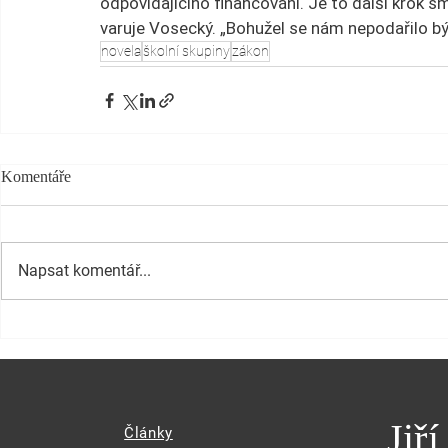
odpovídajícího financování. Je to další krok s
varuje Vosecký. „Bohužel se nám nepodařilo být
novela
školní skupiny
zákon
Komentáře
Napsat komentář...
Jiř
Články