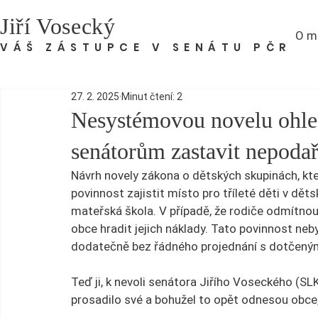
Jiří Vosecký
O m
VÁŠ ZÁSTUPCE V SENÁTU PČR
27. 2. 2025
Minut čtení: 2
Nesystémovou novelu ohle
senátorům zastavit nepodař
Návrh novely zákona o dětských skupinách, kt
povinnost zajistit místo pro tříleté děti v dě
mateřská škola. V případě, že rodiče odmítnou 
obce hradit jejich náklady. Tato povinnost neb
dodatečně bez řádného projednání s dotčený
Teď ji, k nevoli senátora Jiřího Voseckého (SLK)
prosadilo své a bohužel to opět odnesou obce,