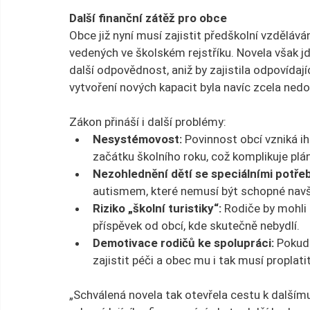
Další finanční zátěž pro obce
Obce již nyní musí zajistit předškolní vzděláván
vedených ve školském rejstříku. Novela však j
další odpovědnost, aniž by zajistila odpovídají
vytvoření nových kapacit byla navíc zcela ned
Zákon přináší i další problémy:
Nesystémovost:
 Povinnost obcí vzniká ih
začátku školního roku, což komplikuje plá
Nezohlednění dětí se speciálními potře
autismem, které nemusí být schopné navš
Riziko „školní turistiky“:
 Rodiče by mohli 
příspěvek od obcí, kde skutečně nebydlí.
Demotivace rodičů ke spolupráci:
 Pokud
zajistit péči a obec mu i tak musí propla
„Schválená novela tak otevřela cestu k dalším