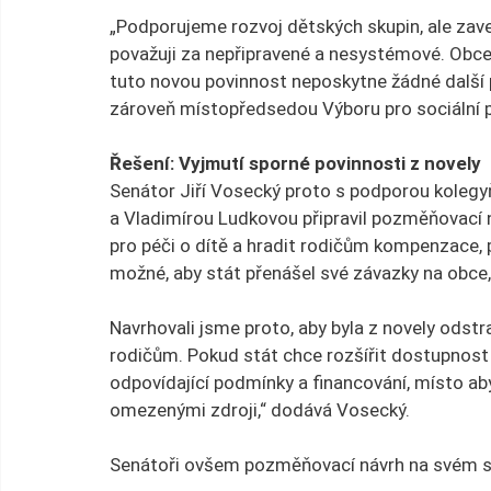
„Podporujeme rozvoj dětských skupin, ale zav
považuji za nepřipravené a nesystémové. Obce 
tuto novou povinnost neposkytne žádné další p
zároveň místopředsedou Výboru pro sociální po
Řešení: Vyjmutí sporné povinnosti z novely
Senátor Jiří Vosecký proto s podporou koleg
a Vladimírou Ludkovou připravil pozměňovací ná
pro péči o dítě a hradit rodičům kompenzace, 
možné, aby stát přenášel své závazky na obce, a
Navrhovali jsme proto, aby byla z novely odst
rodičům. Pokud stát chce rozšířit dostupnost 
odpovídající podmínky a financování, místo aby
omezenými zdroji,“ dodává Vosecký.
Senátoři ovšem pozměňovací návrh na svém st