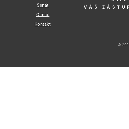
Senát
VÁŠ ZÁSTU
O mně
Kontakt
© 202