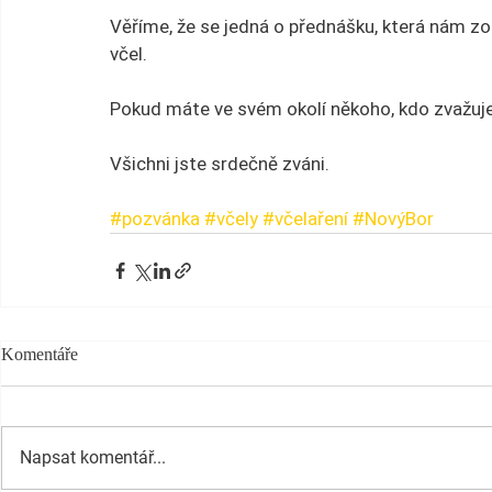
Věříme, že se jedná o přednášku, která nám zo
včel.
Pokud máte ve svém okolí někoho, kdo zvažuje
Všichni jste srdečně zváni.
#pozvánka
#včely
#včelaření
#NovýBor
Komentáře
Napsat komentář...