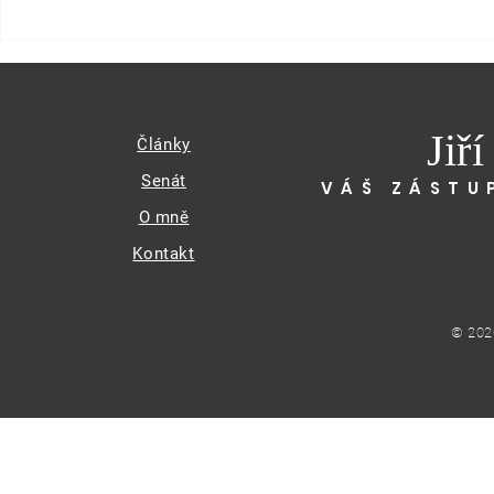
Jiř
Články
Senát
VÁŠ ZÁSTU
O mně
Kontakt
© 202