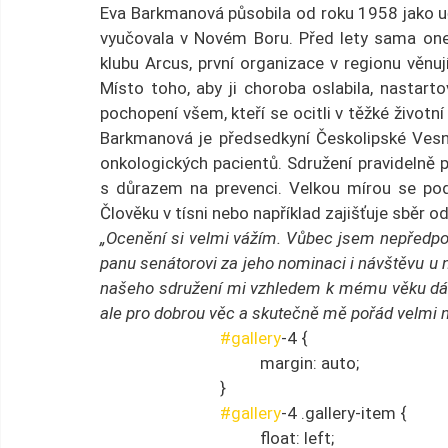
Eva Barkmanová působila od roku 1958 jako uči
vyučovala v Novém Boru. Před lety sama one
klubu Arcus, první organizace v regionu věnuj
Místo toho, aby ji choroba oslabila, nastart
pochopení všem, kteří se ocitli v těžké životní 
Barkmanová je předsedkyní Českolipské Vesny,
onkologických pacientů. Sdružení pravidelně p
s důrazem na prevenci. Velkou mírou se podí
Člověku v tísni nebo například zajišťuje sběr od
„Ocenění si velmi vážím. Vůbec jsem nepředpokl
panu senátorovi za jeho nominaci i návštěvu u 
našeho sdružení mi vzhledem k mému věku dává s
ale pro dobrou věc a skutečně mě pořád velmi na
#gallery
-4 {
				margin: auto;
			}
#gallery
-4 .gallery-item {
				float: left;