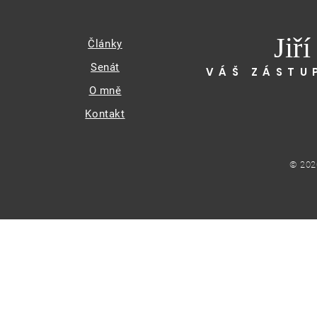
Jiř
Články
Senát
VÁŠ ZÁSTU
O mně
Kontakt
© 202