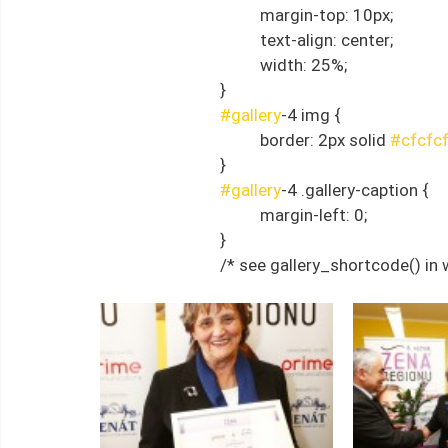
				margin-top: 10px;
				text-align: center;
				width: 25%;
			}
#gallery
-4 img {
				border: 2px solid 
#cfcfc
			}
#gallery
-4 .gallery-caption {
				margin-left: 0;
			}
			/* see gallery_shortcode() i