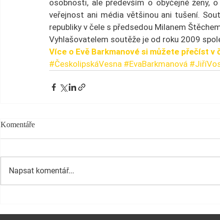
osobnosti, ale především o obyčejné ženy, o 
veřejnost ani média většinou ani tušení. So
republiky v čele s předsedou Milanem Štěchem
Vyhlašovatelem soutěže je od roku 2009 spol
Více o Evě Barkmanové si můžete přečíst v 
#ČeskolipskáVesna
#EvaBarkmanová
#JiříVo
Komentáře
Napsat komentář...