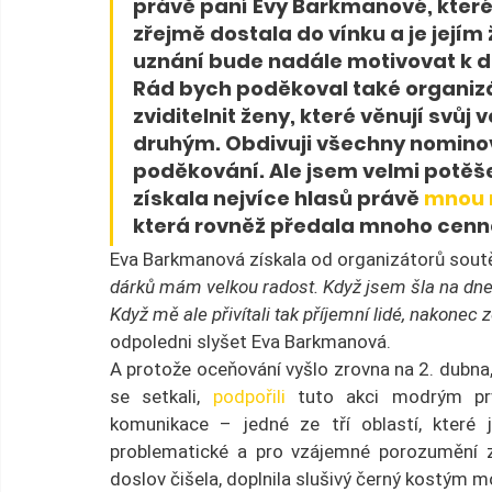
právě paní Evy Barkmanové, které
zřejmě dostala do vínku a je jejím 
uznání bude nadále motivovat k da
Rád bych poděkoval také organizá
zviditelnit ženy, které věnují svůj 
druhým. Obdivuji všechny nominova
poděkování. Ale jsem velmi potěše
získala nejvíce hlasů právě 
mnou 
která rovněž předala mnoho cenn
Eva Barkmanová získala od organizátorů soutěž
dárků mám velkou radost. Když jsem šla na dne
Když mě ale přivítali tak příjemní lidé, nakonec 
odpoledni slyšet Eva Barkmanová.
A protože oceňování vyšlo zrovna na 2. dubna,
se setkali, 
podpořili
 tuto akci modrým prv
komunikace – jedné ze tří oblastí, které 
problematické a pro vzájemné porozumění zc
doslov čišela, doplnila slušivý černý kostým m