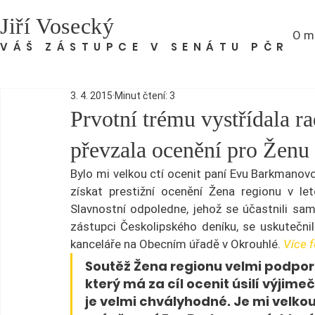
Jiří Vosecký
O m
VÁŠ ZÁSTUPCE V SENÁTU PČR
3. 4. 2015
Minut čtení: 3
Prvotní trému vystřídala 
převzala ocenění pro Ženu
Bylo mi velkou ctí ocenit paní Evu Barkmanovo
získat prestižní ocenění Žena regionu v le
Slavnostní odpoledne, jehož se účastnili sam
zástupci Českolipského deníku, se uskutečni
kanceláře na Obecním úřadě v Okrouhlé. 
Více f
Soutěž Žena regionu velmi podporu
který má za cíl ocenit úsilí výjimeč
je velmi chvályhodné. Je mi velkou