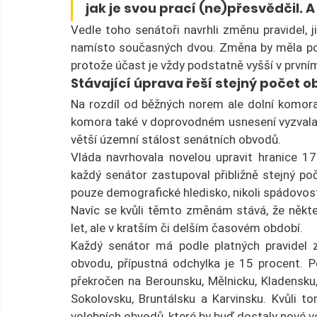
jak je svou prací (ne)přesvědčil. A
Vedle toho senátoři navrhli změnu pravidel, j
namísto současných dvou. Změna by měla podl
protože účast je vždy podstatně vyšší v první
Stávající úprava řeší stejný počet o
Na rozdíl od běžných norem ale dolní komora
komora také v doprovodném usnesení vyzvala vl
větší územní stálost senátních obvodů.
Vláda navrhovala novelou upravit hranice 17
každý senátor zastupoval přibližně stejný poč
pouze demografické hledisko, nikoli spádovo
Navíc se kvůli těmto změnám stává, že někteří
let, ale v kratším či delším časovém období.
Každý senátor má podle platných pravidel 
obvodu, přípustná odchylka je 15 procent. Po
překročen na Berounsku, Mělnicku, Kladensku, 
Sokolovsku, Bruntálsku a Karvinsku. Kvůli 
volebních obvodů, které by buď dostaly nové vol