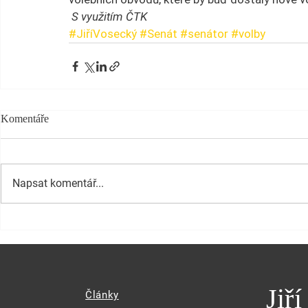
 S využitím ČTK
#JiříVosecký
#Senát
#senátor
#volby
Komentáře
Napsat komentář...
Jiř
Články