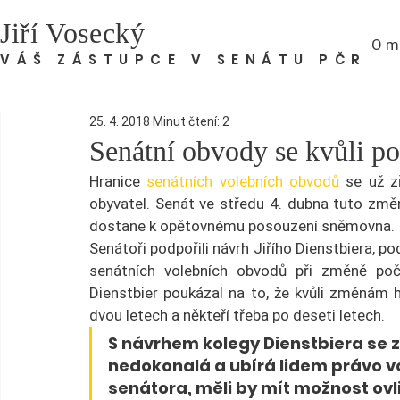
Jiří Vosecký
O m
VÁŠ ZÁSTUPCE V SENÁTU PČR
25. 4. 2018
Minut čtení: 2
Senátní obvody se kvůli p
Hranice 
senátních volebních obvodů
 se už z
obyvatel. Senát ve středu 4. dubna tuto změn
dostane k opětovnému posouzení sněmovna.
Senátoři podpořili návrh Jiřího Dienstbiera, p
senátních volebních obvodů při změně počt
Dienstbier poukázal na to, že kvůli změnám h
dvou letech a někteří třeba po deseti letech.
S návrhem kolegy Dienstbiera se zt
nedokonalá a ubírá lidem právo vo
senátora, měli by mít možnost ovliv