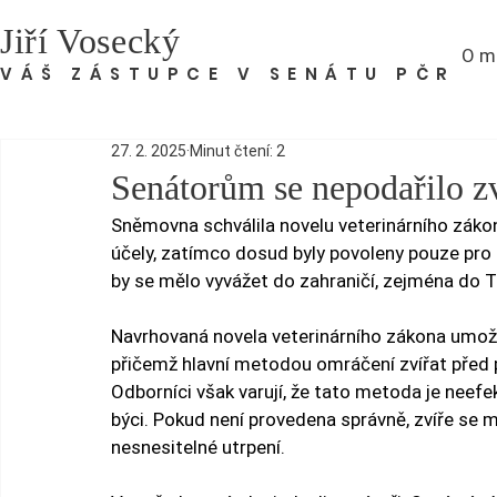
Jiří Vosecký
O m
VÁŠ ZÁSTUPCE V SENÁTU PČR
27. 2. 2025
Minut čtení: 2
Senátorům se nepodařilo zvr
Sněmovna schválila novelu veterinárního zákona
účely, zatímco dosud byly povoleny pouze pro
by se mělo vyvážet do zahraničí, zejména do 
Navrhovaná novela veterinárního zákona umožňu
přičemž hlavní metodou omráčení zvířat před 
Odborníci však varují, že tato metoda je neefekt
býci. Pokud není provedena správně, zvíře se 
nesnesitelné utrpení.