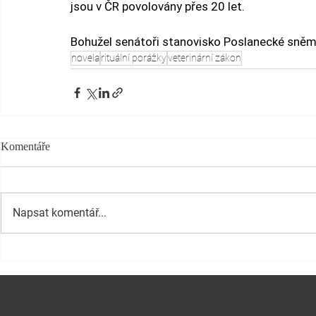
jsou v ČR povolovány přes 20 let.
Bohužel senátoři stanovisko Poslanecké sněmo
novela
rituální porážky
veterinární zákon
Komentáře
Napsat komentář...