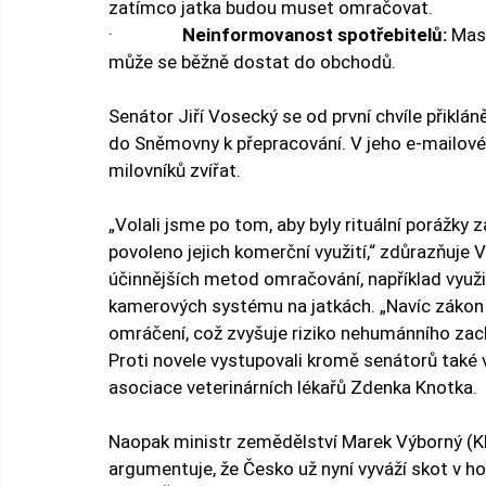
zatímco jatka budou muset omračovat.
·                
Neinformovanost spotřebitelů:
 Mas
může se běžně dostat do obchodů.
Senátor Jiří Vosecký se od první chvíle přikláně
do Sněmovny k přepracování. V jeho e-mailové
milovníků zvířat.
„Volali jsme po tom, aby byly rituální porážky
povoleno jejich komerční využití,“ zdůrazňuje 
účinnějších metod omračování, například využit
kamerových systému na jatkách. „Navíc zákon 
omráčení, což zvyšuje riziko nehumánního zach
Proti novele vystupovali kromě senátorů také v
asociace veterinárních lékařů Zdenka Knotka.
Naopak ministr zemědělství Marek Výborný (KDU
argumentuje, že Česko už nyní vyváží skot v ho