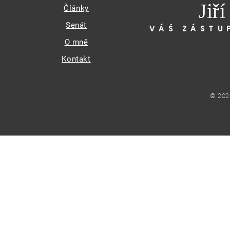
Jiř
Články
Senát
VÁŠ ZÁSTU
O mně
Kontakt
© 202