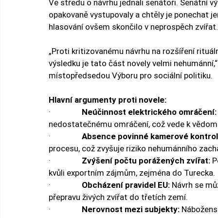
Ve středu o návrhu jednali senátoři. Senátní 
opakovaně vystupovaly a chtěly je ponechat je
hlasování ovšem skončilo v neprospěch zvířat.
„Proti kritizovanému návrhu na rozšíření rituá
výsledku je tato část novely velmi nehumánní,“ 
místopředsedou Výboru pro sociální politiku.
Hlavní argumenty proti novele:
·                
Neúčinnost elektrického omráčení:
nedostatečnému omráčení, což vede k vědomém
·                
Absence povinné kamerové kontrol
procesu, což zvyšuje riziko nehumánního zach
·                
Zvýšení počtu porážených zvířat:
 P
kvůli exportním zájmům, zejména do Turecka.
·                
Obcházení pravidel EU:
 Návrh se můž
přepravu živých zvířat do třetích zemí.
·                
Nerovnost mezi subjekty:
 Nábožens