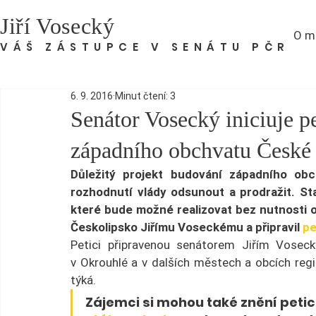
Jiří Vosecký
O m
VÁŠ ZÁSTUPCE V SENÁTU PČR
6. 9. 2016
Minut čtení: 3
Senátor Vosecký iniciuje pe
západního obchvatu České
Důležitý projekt budování západního obc
rozhodnutí vlády odsunout a prodražit. Sta
které bude možné realizovat bez nutnosti o
Českolipsko Jiřímu Voseckému a připravil 
pe
Petici připravenou senátorem Jiřím Vose
v Okrouhlé a v dalších městech a obcích region
týká.
Zájemci si mohou také znění peti