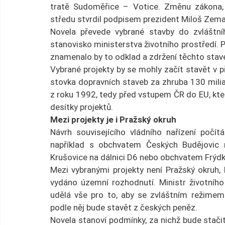
tratě Sudoměřice – Votice. Změnu zákona, k
středu stvrdil podpisem prezident Miloš Zema
Novela převede vybrané stavby do zvláštní
stanovisko ministerstva životního prostředí. 
znamenalo by to odklad a zdržení těchto stav
Vybrané projekty by se mohly začít stavět v p
stovka dopravních staveb za zhruba 130 milia
z roku 1992, tedy před vstupem ČR do EU, kte
desítky projektů.
Mezi projekty je i Pražský okruh 
Návrh souvisejícího vládního nařízení poč
například s obchvatem Českých Budějovic n
Krušovice na dálnici D6 nebo obchvatem Frýdk
Mezi vybranými projekty není Pražský okruh, 
vydáno územní rozhodnutí. Ministr životního 
udělá vše pro to, aby se zvláštním režimem
podle něj bude stavět z českých peněz.
Novela stanoví podmínky, za nichž bude stačit