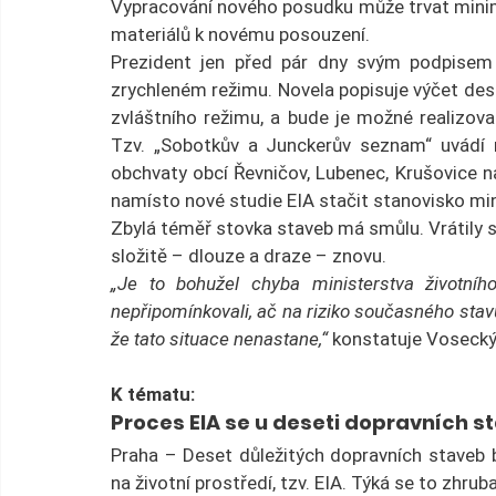
Vypracování nového posudku může trvat minimál
materiálů k novému posouzení.
Prezident jen před pár dny svým podpisem s
zrychleném režimu. Novela popisuje výčet dese
zvláštního režimu, a bude je možné realizovat
Tzv. „Sobotkův a Junckerův seznam“ uvádí n
obchvaty obcí Řevničov, Lubenec, Krušovice n
namísto nové studie EIA stačit stanovisko min
Zbylá téměř stovka staveb má smůlu. Vrátily 
složitě – dlouze a draze – znovu.
„Je to bohužel chyba ministerstva životníh
nepřipomínkovali, ač na riziko současného stavu
že tato situace nenastane,“
 konstatuje Vosecký
K tématu:
Proces EIA se u deseti dopravních
Praha – Deset důležitých dopravních staveb 
na životní prostředí, tzv. EIA. Týká se to zhru