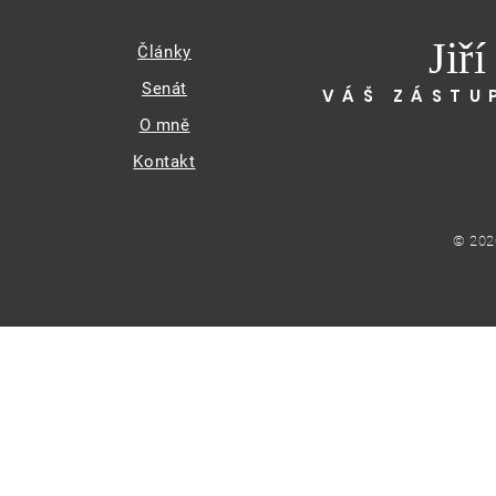
Jiř
Články
Senát
VÁŠ ZÁSTU
O mně
Kontakt
© 202