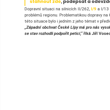
stáhnout zde
, podepsat a odevzd
Dopravní situaci na silnicích II/262, 
I/9
 a I/13
problémů regionu. Problematikou dopravy na Če
této situace bylo i jedním z jeho témat v před
„Západní obchvat České Lípy má pro nás vysoko
se stav rozhodli podpořit peticí,“
 říká Jiří Vose