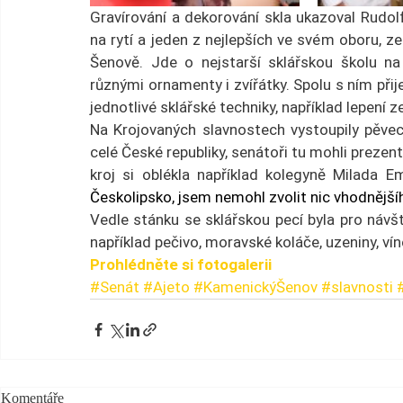
Gravírování a dekorování skla ukazoval Rudol
na rytí a jeden z nejlepších ve svém oboru, 
Šenově. Jde o nejstarší sklářskou školu na 
různými ornamenty i zvířátky. Spolu s ním přijel
jednotlivé sklářské techniky, například lepení 
Na Krojovaných slavnostech vystoupily pěvecké
celé České republiky, senátoři tu mohli prezento
kroj si oblékla například kolegyně Milada 
Českolipsko, jsem nemohl zvolit nic vhodnější
Vedle stánku se sklářskou pecí byla pro návšt
například pečivo, moravské koláče, uzeniny, vín
Prohlédněte si fotogalerii
#Senát
#Ajeto
#KamenickýŠenov
#slavnosti
Komentáře