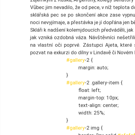
Vůbec jim nevadilo, že od pece, v níž teplota 
sklářská pec se po skončení akce zase vypnula
noci nevyjímaje, a přestávka je jí dopřána jen 
Skláři k nadšení kolemjdoucích předváděli, jak 
jak vzniká ozdobná váza. Návštěvníci nešetřili
na vlastní oči poprvé. Zástupci Ajeta, které
pozvat na exkurzi do dílny v Lindavě či Novém 
#gallery
-2 {
				margin: auto;
			}
#gallery
-2 .gallery-item {
				float: left;
				margin-top: 10px;
				text-align: center;
				width: 25%;
			}
#gallery
-2 img {