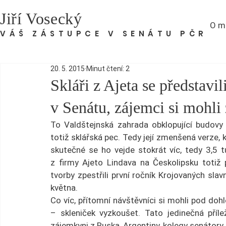
Jiří Vosecký
O m
VÁŠ ZÁSTUPCE V SENÁTU PČR
20. 5. 2015
Minut čtení: 2
Skláři z Ajeta se představi
v Senátu, zájemci si mohli 
To Valdštejnská zahrada obklopující budovy 
totiž sklářská pec. Tedy její zmenšená verze, k
skutečné se ho vejde stokrát víc, tedy 3,5 t
z firmy Ajeto Lindava na Českolipsku totiž 
tvorby zpestřili první ročník Krojovaných slav
května.
Co víc, přítomní návštěvníci si mohli pod dohl
– skleniček vyzkoušet. Tato jedinečná příle
zájemkyni z Ruska, Argentiny, kolegy senátory i