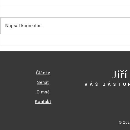
Napsat komentář...
Jiř
Články
Senát
VÁŠ ZÁSTU
O mně
Kontakt
© 202