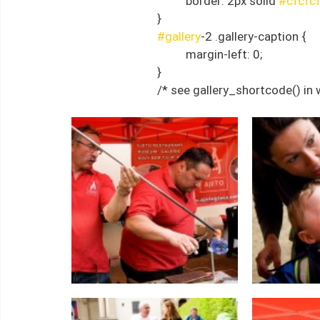
				border: 2px solid 
#cfcfc
			}
#gallery
-2 .gallery-caption {
				margin-left: 0;
			}
			/* see gallery_shortcode() i