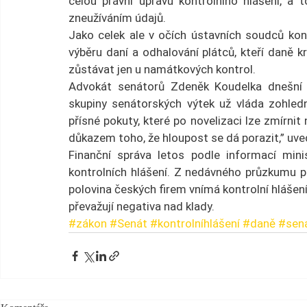
celou právní úpravu kontrolního hlášení, a 
zneužíváním údajů.
Jako celek ale v očích ústavních soudců kontr
výběru daní a odhalování plátců, kteří daně 
zůstávat jen u namátkových kontrol.
Advokát senátorů Zdeněk Koudelka dnešní n
skupiny senátorských výtek už vláda zohled
přísné pokuty, které po novelizaci lze zmírnit
důkazem toho, že hloupost se dá porazit,” uve
Finanční správa letos podle informací minist
kontrolních hlášení. Z nedávného průzkumu p
polovina českých firem vnímá kontrolní hlášení
převažují negativa nad klady.
#zákon
#Senát
#kontrolníhlášení
#daně
#sen