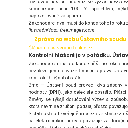
mailovou poštou, přičemž se výzva považova
komunikace není 100 % spolehlivá, někdy
nepozorovaně ve spamu.
Zákonodárci nyní musí do konce tohoto roku z
ilustrační foto: freeimages.com
Zpráva na webu Ústavního soudu
Článek na serveru Aktuálně.cz
:
Kontrolní hlášení je v pořádku. Ústa
Zákonodárci musí do konce příštího roku uprav
nezáležel jen na úvaze finanční správy. Ústav
kontrolní hlášení obstálo.
Brno – Ústavní soud provedl dva zásahy v p
hodnoty (DPH), jako celek ale obstálo. Plátci 
Změny se týkají doručování výzev a způsobu
která návrh na zrušení podala, přesto považuje
S platností od zveřejnění nálezu ve sbírce zru
na elektronickou adresu považuje za doruče
nepočítal třeba s technickým selháním.