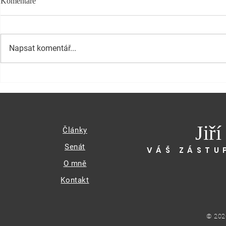
Komentáře
Napsat komentář...
Jiř
Články
Senát
VÁŠ ZÁSTU
O mně
Kontakt
© 202