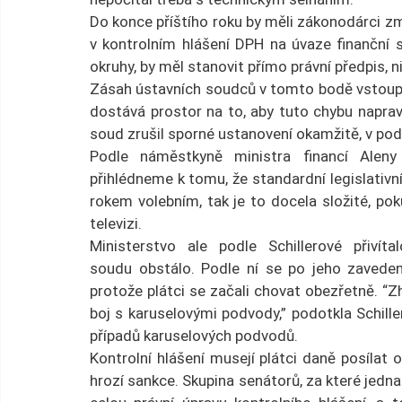
Do konce příštího roku by měli zákonodárci zm
v kontrolním hlášení DPH na úvaze finanční sp
okruhy, by měl stanovit přímo právní předpis, ni
Zásah ústavních soudců v tomto bodě vstoupí 
dostává prostor na to, aby tuto chybu naprav
soud zrušil sporné ustanovení okamžitě, v pod
Podle náměstkyně ministra financí Aleny 
přihlédneme k tomu, že standardní legislativní
rokem volebním, tak je to docela složité, poku
televizi.
Ministerstvo ale podle Schillerové přivíta
soudu obstálo. Podle ní se po jeho zavedení
protože plátci se začali chovat obezřetně. “Zhr
boj s karuselovými podvody,” podotkla Schille
případů karuselových podvodů.
Kontrolní hlášení musejí plátci daně posílat 
hrozí sankce. Skupina senátorů, za které jednal