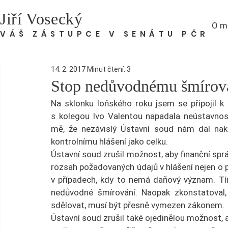
Jiří Vosecký
O m
VÁŠ ZÁSTUPCE V SENÁTU PČR
14. 2. 2017
Minut čtení: 3
Stop nedůvodnému šmírován
Na sklonku loňského roku jsem se připojil k ú
s kolegou Ivo Valentou napadala neústavnost
mě, že nezávislý Ústavní soud nám dal nak
kontrolnímu hlášení jako celku.
Ústavní soud zrušil možnost, aby finanční s
rozsah požadovaných údajů v hlášení nejen o plá
v případech, kdy to nemá daňový význam. Tí
nedůvodné šmírování. Naopak zkonstatoval, 
sdělovat, musí být přesně vymezen zákonem.
Ústavní soud zrušil také ojedinělou možnost, 