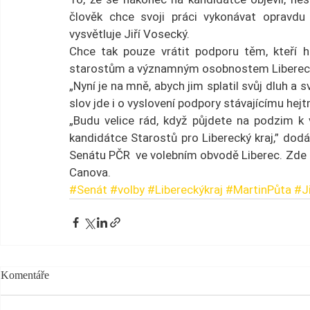
člověk chce svoji práci vykonávat opravdu 
vysvětluje Jiří Vosecký.
Chce tak pouze vrátit podporu těm, kteří h
starostům a významným osobnostem Libereck
„Nyní je na mně, abych jim splatil svůj dluh a s
slov jde i o vyslovení podpory stávajícímu hej
„Budu velice rád, když půjdete na podzim k 
kandidátce Starostů pro Liberecký kraj,” dod
Senátu PČR  ve volebním obvodě Liberec. Zde 
Canova.
#Senát
#volby
#Libereckýkraj
#MartinPůta
#J
Komentáře