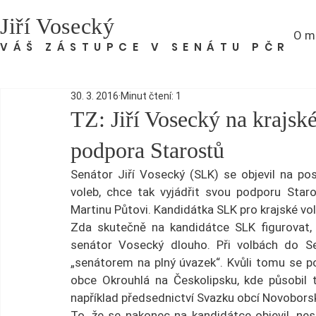
Jiří Vosecký
O m
VÁŠ ZÁSTUPCE V SENÁTU PČR
30. 3. 2016
Minut čtení: 1
TZ: Jiří Vosecký na krajsk
podpora Starostů
Senátor Jiří Vosecký (SLK) se objevil na po
voleb, chce tak vyjádřit svou podporu Star
Martinu Půtovi. Kandidátka SLK pro krajské vol
Zda skutečně na kandidátce SLK figurovat, 
senátor Vosecký dlouho. Při volbách do S
„senátorem na plný úvazek“. Kvůli tomu se po
obce Okrouhlá na Českolipsku, kde působil té
například předsednictví Svazku obcí Novobors
To, že se nakonec na kandidátce objevil, nes