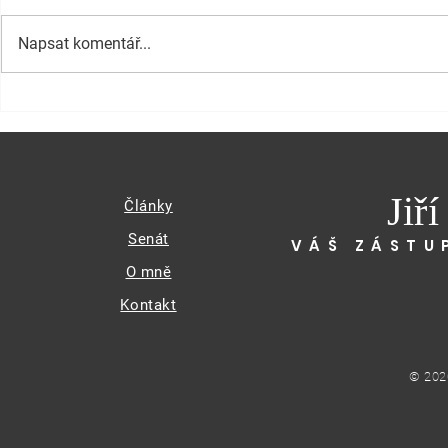
Napsat komentář...
Jiř
Články
Senát
VÁŠ ZÁSTU
O mně
Kontakt
© 202