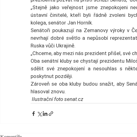
„Stejně jako veřejnost jsme znepokojeni n
ústavní činitelé, kteří byli řádně zvoleni b
kolega, senátor Jan Horník.
Senátoři poukazují na Zemanovy výroky v Česk
nevrhají dobré světlo a nepůsobí reprezenta
Ruska vůči Ukrajině.
„Chceme, aby mezi nás prezident přišel, své chová
Oba senátní kluby se chystají prezidentu Milo
sdělit své znepokojení a nesouhlas s někte
poskytnut později.
Zároveň se oba kluby budou snažit, aby Senát
hlasoval znovu.
 Ilustrační foto senat.cz
Komentáře