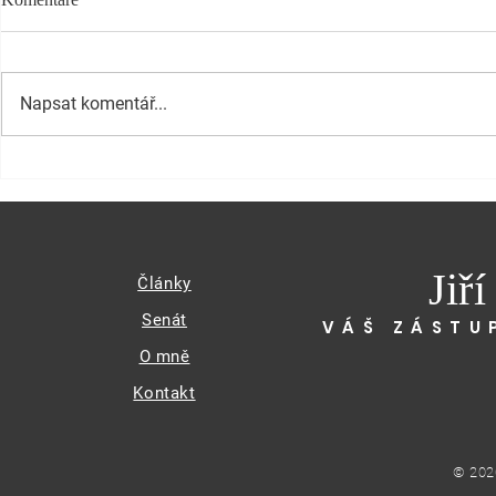
Napsat komentář...
Jiř
Články
Senát
VÁŠ ZÁSTU
O mně
Kontakt
© 202