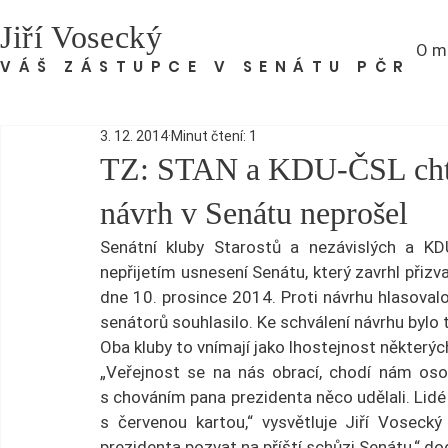
Jiří Vosecký
O m
VÁŠ ZÁSTUPCE V SENÁTU PČR
3. 12. 2014
Minut čtení: 1
TZ: STAN a KDU-ČSL chtěj
návrh v Senátu neprošel
Senátní kluby Starostů a nezávislých a KD
nepřijetím usnesení Senátu, který zavrhl přizv
dne 10. prosince 2014. Proti návrhu hlasovalo 
senátorů souhlasilo. Ke schválení návrhu bylo 
Oba kluby to vnímají jako lhostejnost některýc
„Veřejnost se na nás obrací, chodí nám osob
s chováním pana prezidenta něco udělali. Lidé 
s červenou kartou,“ vysvětluje Jiří Voseck
prezidenta pozvat na příští schůzi Senátu,“ d