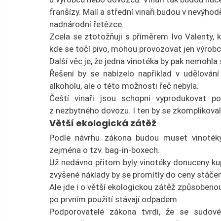
franšízy. Malí a střední vinaři budou v nevýhod
nadnárodní řetězce.
Zcela se ztotožňuji s příměrem Ivo Valenty, kt
kde se točí pivo, mohou provozovat jen výrobci 
Další věc je, že jedna vinotéka by pak nemohla
Řešení by se nabízelo například v udělování
alkoholu, ale o této možnosti řeč nebyla.
Čeští vinaři jsou schopni vyprodukovat p
z nezbytného dovozu. I ten by se zkomplikoval
Větší ekologická zátěž
Podle návrhu zákona budou muset vinotéky
zejména o tzv. bag-in-boxech.
Už nedávno přitom byly vinotéky donuceny kup
zvýšené náklady by se promítly do ceny stáčen
Ale jde i o větší ekologickou zátěž způsobenou
po prvním použití stávají odpadem.
Podporovatelé zákona tvrdí, že se sudové