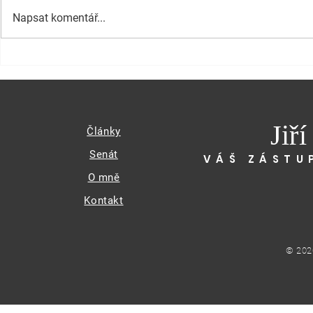
Napsat komentář...
Jiř
Články
Senát
VÁŠ ZÁSTU
O mně
Kontakt
© 202