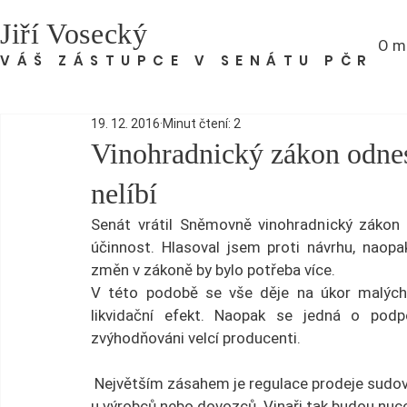
Jiří Vosecký
O m
VÁŠ ZÁSTUPCE V SENÁTU PČR
19. 12. 2016
Minut čtení: 2
Vinohradnický zákon odnes
nelíbí
Senát vrátil Sněmovně vinohradnický zákon
účinnost. Hlasoval jsem proti návrhu, naopak
změn v zákoně by bylo potřeba více.
V této podobě se vše děje na úkor malých
likvidační efekt. Naopak se jedná o podp
zvýhodňováni velcí producenti.
 Největším zásahem je regulace prodeje sudových vín. Ta se budou smět prodávat pouze přímo 
u výrobců nebo dovozců. Vinaři tak budou nuce