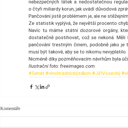
nebezpečných látek a nedostatečnou regulac
o čtyři miliardy korun, jak uvádí důvodová zprá
Pančování jistě problémem je, ale ne stěžejním
Ze statistik vyplývá, že největší procento chyb
Navíc tu máme státní dozorové orgány, kter
dostatečně postihovat, což se nekoná. Měli 
pančování trestným činem, podobně jako je to
musí být takové, aby se to nikomu nevyplatilo.
Nicméně díky pozměňovacím návrhům byla úči
Ilustrační foto: freeimages.com
#Senát
#vinohradnickýzákon
#JiříVosecký
#v
Komentáře