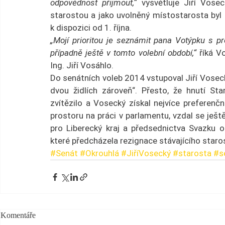
odpovědnost přijmout,“
 vysvětluje Jiří Vose
starostou a jako uvolněný místostarosta byl
k dispozici od 1. října.
„Mojí prioritou je seznámit pana Votýpku s pr
případně ještě v tomto volební období,“
 říká V
Ing. Jiří Vosáhlo.
Do senátních voleb 2014 vstupoval Jiří Voseck
dvou židlích zároveň“. Přesto, že hnutí Sta
zvítězilo a Vosecký získal nejvíce preferenčn
prostoru na práci v parlamentu, vzdal se ješt
pro Liberecký kraj a předsednictva Svazku ob
které předcházela rezignace stávajícího staro
#Senát
#Okrouhlá
#JiříVosecký
#starosta
#s
Komentáře