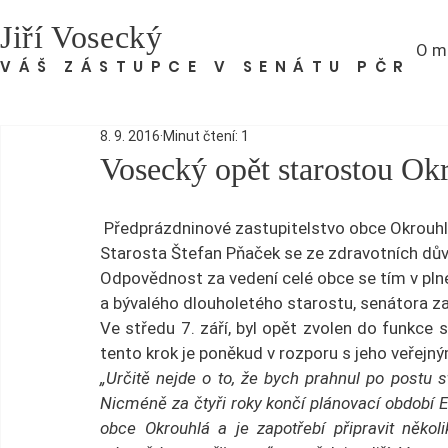
Jiří Vosecký
O m
VÁŠ ZÁSTUPCE V SENÁTU PČR
8. 9. 2016
Minut čtení: 1
Vosecký opět starostou Ok
 Předprázdninové zastupitelstvo obce Okrouhlá na Českolipsku přineslo nečekanou zprávu. 
Starosta Štefan Pňaček se ze zdravotních dův
Odpovědnost za vedení celé obce se tím v pln
a bývalého dlouholetého starostu, senátora z
Ve středu 7. září, byl opět zvolen do funkce s
tento krok je poněkud v rozporu s jeho veřejn
„Určitě nejde o to, že bych prahnul po postu st
Nicméně za čtyři roky končí plánovací období EU
obce Okrouhlá a je zapotřebí připravit několi