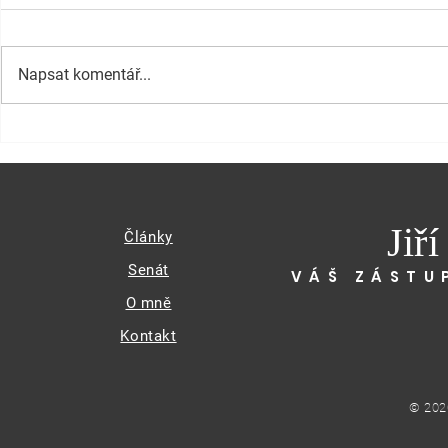
Napsat komentář...
Jiř
Články
Senát
VÁŠ ZÁSTU
O mně
Kontakt
© 202