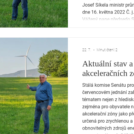
Josef Síkela ministr pr
dne 16. května 2022 Č.
Vážený pane předsedo St
venkova, rád bych Vám 
poděkoval za aktivitu, kt
22. 7.
Minut čtení: 2
Aktuální stav a
akceleračních 
Stálá komise Senátu pro
červencovém jednání za
tématem nejen z hledisk
zejména pro obyvatele na
akcelerační zóny jako p
určená pro zrychlenou 
obnovitelných zdrojů energie. Zavádění t