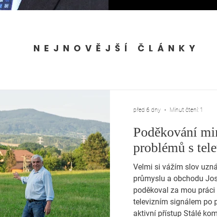
NEJNOVĚJŠÍ ČLÁNKY
před 6 dny
Minut čtení: 1
Poděkování min
problémů s tel
Velmi si vážím slov uzná
průmyslu a obchodu Jos
poděkoval za mou práci 
televizním signálem po 
aktivní přístup Stálé ko