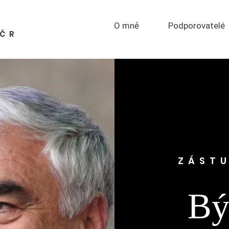
O mně
Podporovatelé
PČR
ZÁSTU
Bý