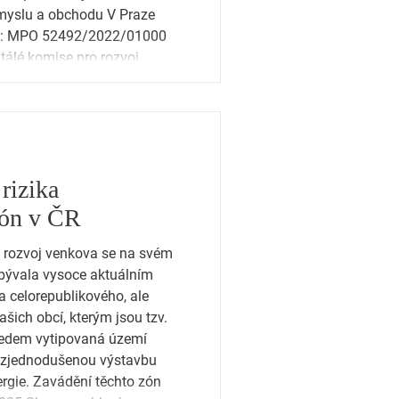
ůmyslu a obchodu V Praze
 j.: MPO 52492/2022/01000
álé komise pro rozvoj
tímto dopisem osobně
erou jste věnoval a věnujet
 rizika
zón v ČR
 rozvoj venkova se na svém
bývala vysoce aktuálním
a celorepublikového, ale
šich obcí, kterým jsou tzv.
ředem vytipovaná území
a zjednodušenou výstavbu
ěchto zón