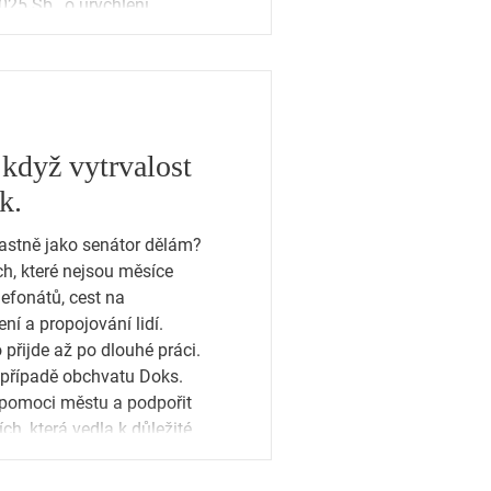
25 Sb., o urychlení
zdrojů energie. Vychází z
ovitelných zdrojích en
když vytrvalost
k.
lastně jako senátor dělám?
ch, které nejsou měsíce
elefonátů, cest na
ení a propojování lidí.
 přijde až po dlouhé práci.
v případě obchvatu Doks.
 pomoci městu a podpořit
ích, která vedla k důležitému
ení jen o hlasování v Praze.
porou obcím a