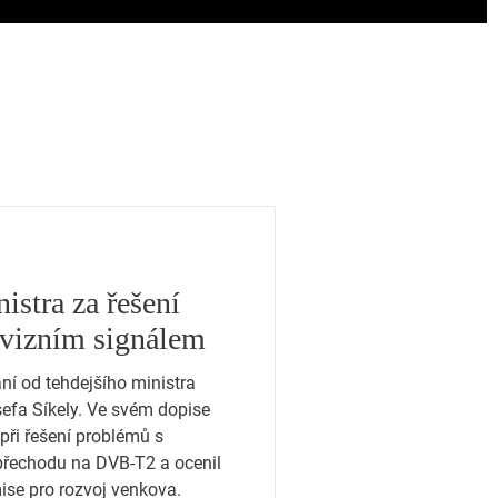
istra za řešení
evizním signálem
ní od tehdejšího ministra
efa Síkely. Ve svém dopise
při řešení problémů s
přechodu na DVB-T2 a ocenil
mise pro rozvoj venkova.