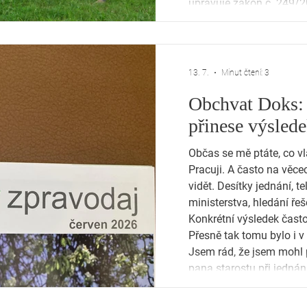
upravuje zákon č. 249/20
využívání obnovitelných 
evropské směrnice o obn
13. 7.
Minut čtení: 3
Obchvat Doks: 
přinese výslede
Občas se mě ptáte, co v
Pracuji. A často na věce
vidět. Desítky jednání, t
ministerstva, hledání řeš
Konkrétní výsledek často
Přesně tak tomu bylo i 
Jsem rád, že jsem mohl
pana starostu při jednán
posunu. Práce senátora n
Je zejména o tom být o