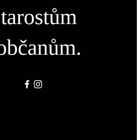
tarostům
 občanům.