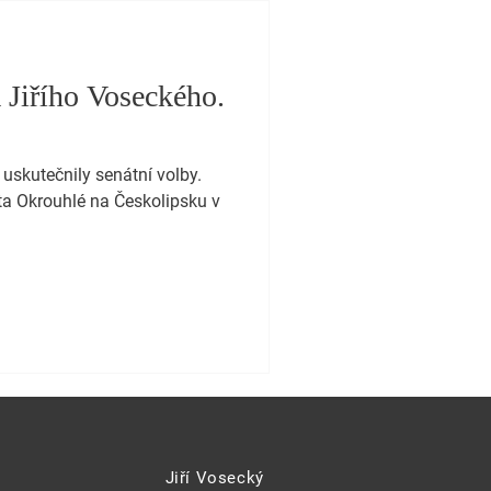
 Jiřího Voseckého.
uskutečnily senátní volby.
sta Okrouhlé na Českolipsku v
Jiří Vosecký