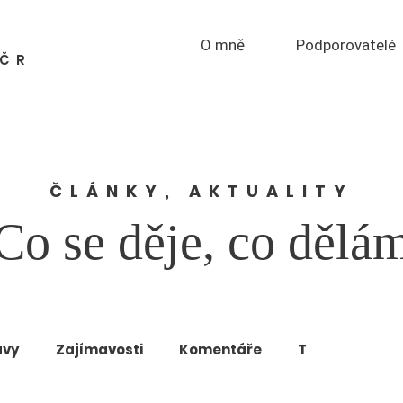
O mně
Podporovatelé
PČR
ČLÁNKY, AKTUALITY
Co se děje, co dělá
ávy
Zajímavosti
Komentáře
T