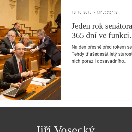
18. 10. 2015
Minut čtení: 2
Jeden rok senátora
365 dní ve funkci.
Na den přesně před rokem se 
Tehdy třiašedesátiletý staro
nich porazil dosavadního...
Jiří Vosecký