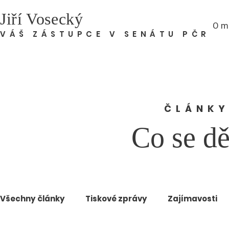
Jiří Vosecký
O m
VÁŠ ZÁSTUPCE V SENÁTU PČR
ČLÁNKY
Co se dě
Všechny články
Tiskové zprávy
Zajímavosti