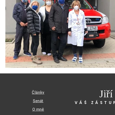
Jiř
Články
Senát
VÁŠ ZÁSTU
O mně