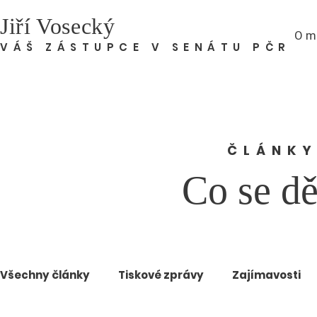
Jiří Vosecký
O m
VÁŠ ZÁSTUPCE V SENÁTU PČR
ČLÁNKY
Co se dě
Všechny články
Tiskové zprávy
Zajímavosti