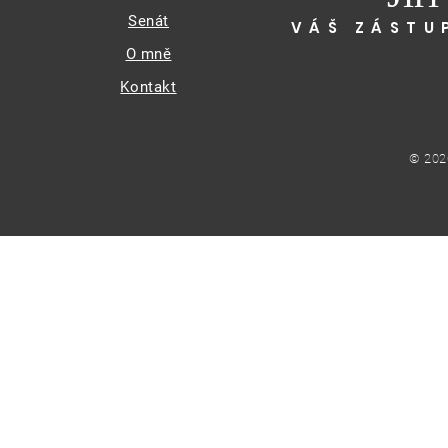
Senát
VÁŠ ZÁSTU
O mně
Kontakt
© 202