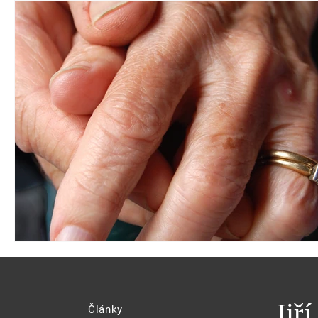
Jiř
Články