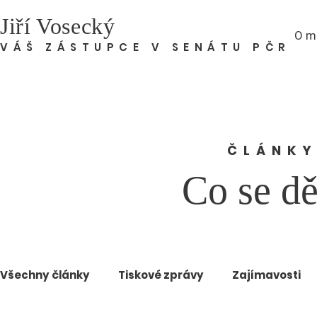
Jiří Vosecký
O m
VÁŠ ZÁSTUPCE V SENÁTU PČR
ČLÁNKY
Co se dě
Všechny články
Tiskové zprávy
Zajímavosti