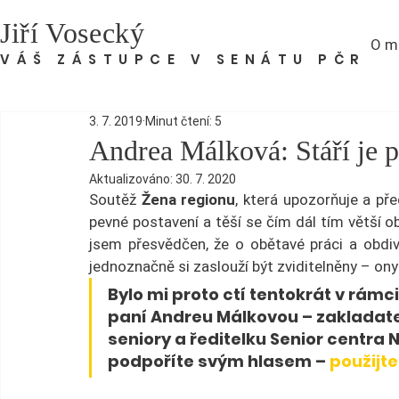
Jiří Vosecký
O m
VÁŠ ZÁSTUPCE V SENÁTU PČR
3. 7. 2019
Minut čtení: 5
Andrea Málková: Stáří je 
Aktualizováno:
30. 7. 2020
Soutěž 
Žena regionu
, která upozorňuje a př
pevné postavení a těší se čím dál tím větší ob
jsem přesvědčen, že o obětavé práci a obdi
jednoznačně si zaslouží být zviditelněny – ony i 
Bylo mi proto ctí tentokrát v rámci
paní Andreu Málkovou – zakladate
seniory a ředitelku Senior centra 
podpoříte svým hlasem – 
použijt