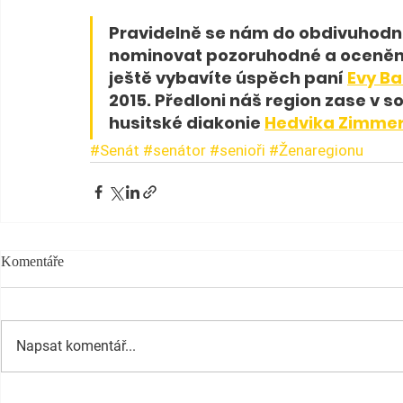
Pravidelně se nám do obdivuhodn
nominovat pozoruhodné a ocenění
ještě vybavíte úspěch paní 
Evy B
2015. Předloni náš region zase v s
husitské diakonie 
Hedvika Zimme
#Senát
#senátor
#senioři
#Ženaregionu
Komentáře
Napsat komentář...