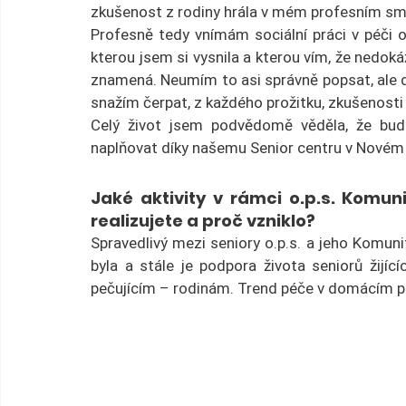
zkušenost z rodiny hrála v mém profesním sm
Profesně tedy vnímám sociální práci v péči o 
kterou jsem si vysnila a kterou vím, že nedok
znamená. Neumím to asi správně popsat, ale d
snažím čerpat, z každého prožitku, zkušenosti
Celý život jsem podvědomě věděla, že budu
naplňovat díky našemu Senior centru v Novém
Jaké aktivity v rámci o.p.s. Komun
realizujete a proč vzniklo?
Spravedlivý mezi seniory o.p.s. a jeho Komuni
byla a stále je podpora života seniorů žijí
pečujícím – rodinám. Trend péče v domácím pr