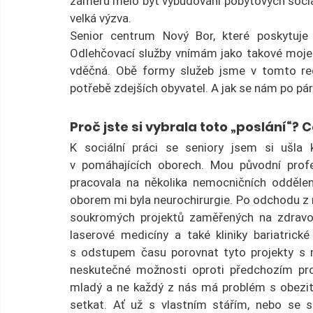
záměru mělo být vybudování pobytových sociál
velká výzva.
Senior centrum Nový Bor, které poskytuje
Odlehčovací služby vnímám jako takové moje 
vděčná. Obě formy služeb jsme v tomto re
potřebě zdejších obyvatel. A jak se nám po pá
Proč jste si vybrala toto „poslání“? 
K sociální práci se seniory jsem si ušla k
v pomáhajících oborech. Mou původní profe
pracovala na několika nemocničních odděle
oborem mi byla neurochirurgie. Po odchodu z 
soukromých projektů zaměřených na zdravot
laserové medicíny a také kliniky bariatrické 
s odstupem času porovnat tyto projekty s mo
neskutečné možnosti oproti předchozím pro
mladý a ne každý z nás má problém s obezito
setkat. Ať už s vlastním stářím, nebo se s