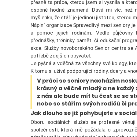
přesně ta práce, kterou jsem si vysnila a ktero
osobně hodně znamená. Dává mi víc, než mn
myšlenku, že stáří je jedinou jistotou, kterou 
Náplní organizace Spravedlivý mezi seniory je 
a pomoc jejich rodinám. Vedle půjčovny 
přednášky, tréninky paměti či edukační progr
akce. Služby novoborského Senior centra se 
potřebě zdejších obyvatel.
Je pyšná a vděčná za všechny své kolegy, kte
K tomu si užívá podporující rodiny, dcery a vno
V práci se seniory nacházím nesku
krásný a věčně mladý a ne každý 
z nás ale bude mít tu čest se se st
nebo se stářím svých rodičů či pr
Jak dlouho se již pohybujete v sociá
Oboru sociálních služeb se profesně věnuj
společností, která mě požádala o zprovozně