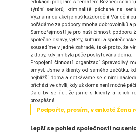
edukační program s tématem Bezpečí seniorů
týrání seniorů, kriminalitě páchané na se
Významnou akcí je náš každoroční Vánoční punč
pořádáme za podpory mnoha dobrovolníků a po
Samozřejmostí je pro naši činnost podpora ž
společné oslavy, výlety, kulturní a společenské
sousedíme v jedné zahradě, také proto, že vět
z doby, kdy jim byla péče poskytována doma.
Propojení činností organizací Spravedlivý m
smysl. Jsme s klienty od samého začátku, kdy
nejbližší doma a setkáváme se s nimi následně
přichází ve chvíli, kdy už doma není možné péči 
Dalo by se říci, že jsme s klienty a jejich 
prospěšné.
Podpořte, prosím, v anketě Žena r
Lepší se pohled společnosti na seni