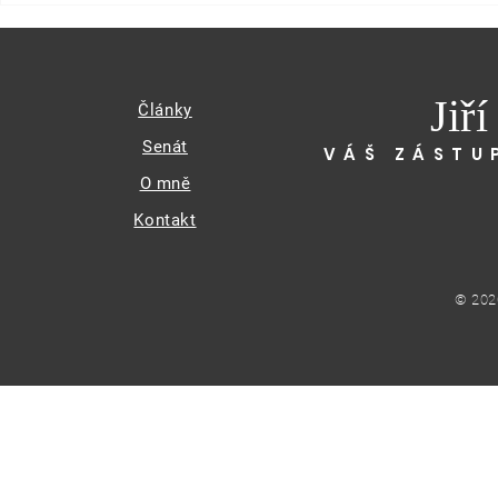
Jiř
Články
Senát
VÁŠ ZÁSTU
O mně
Kontakt
© 202