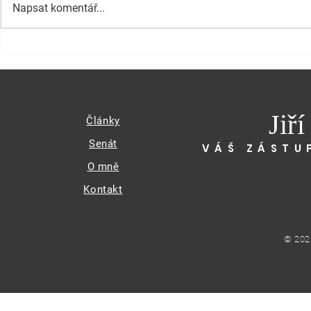
Napsat komentář...
Jiř
Články
Senát
VÁŠ ZÁSTU
O mně
Kontakt
© 202