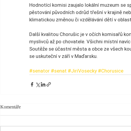
Hodnotící komisi zaujalo lokální muzeum se sp
pěstování původních odrůd třešní v krajině neb
klimatickou změnou či vzdělávání dětí v oblasti
Další kvalitou Chorušic je v očích komisařů kom
myslivců až po chovatele. Všichni místní navíc
Soutěže se účastní města a obce ze všech kou
se uskuteční v září v Maďarsku.
#senator
#senat
#JiriVosecky
#Chorusice
Komentáře