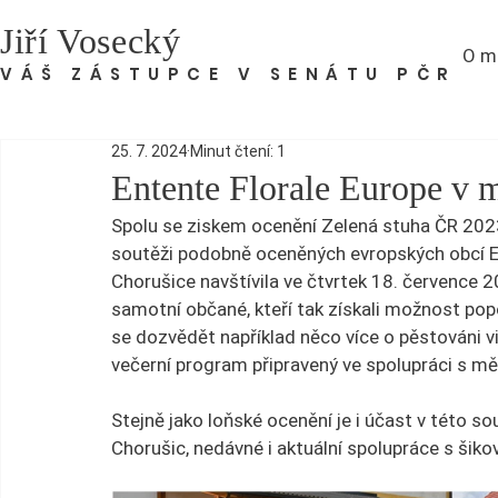
Jiří Vosecký
O m
VÁŠ ZÁSTUPCE V SENÁTU PČR
25. 7. 2024
Minut čtení: 1
Entente Florale Europe v 
Spolu se ziskem ocenění Zelená stuha ČR 2023
soutěži podobně oceněných evropských obcí E
Chorušice navštívila ve čtvrtek 18. července 2
samotní občané, kteří tak získali možnost popov
se dozvědět například něco více o pěstováni vi
večerní program připravený ve spolupráci s měl
Stejně jako loňské ocenění je i účast v této 
Chorušic, nedávné i aktuální spolupráce s šikov