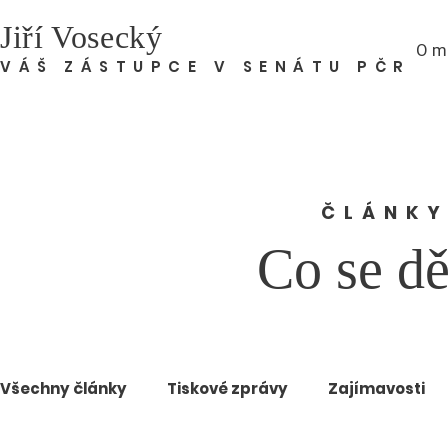
Jiří Vosecký
O m
VÁŠ ZÁSTUPCE V SENÁTU PČR
ČLÁNKY
Co se dě
Všechny články
Tiskové zprávy
Zajímavosti