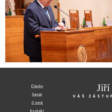
Jiř
Články
Senát
VÁŠ ZÁSTU
O mně
Kontakt