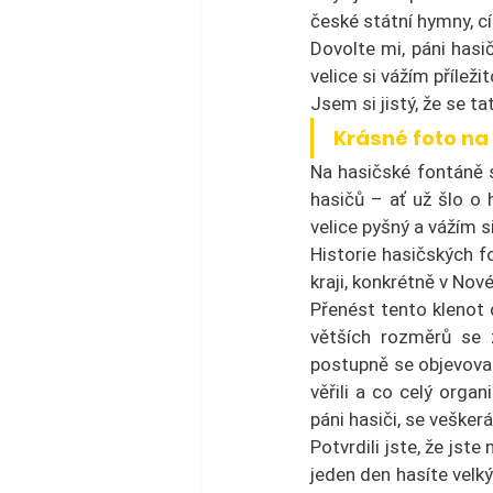
české státní hymny, c
Dovolte mi, páni hasi
velice si vážím příleži
Jsem si jistý, že se ta
Krásné foto na
Na hasičské fontáně s
hasičů – ať už šlo o 
velice pyšný a vážím s
Historie hasičských f
kraji, konkrétně v Nov
Přenést tento klenot 
větších rozměrů se z
postupně se objevovaly
věřili a co celý orga
páni hasiči, se veške
Potvrdili jste, že jst
jeden den hasíte velk