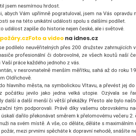
ítil jsem nesmírnou hrdost.
či, abych Vám upřímně pogratuloval, jsem na Vás opravdu 
tosti se na této unikátní události spolu s dalšími podílet.
to událost zapíše do historie nejen české, ale i světové.
 požáry.cz
Foto a video
 na idnes.cz
e podílelo neuvěřitelných přes 200 družstev zahrnujících ví
hasiče profesionální či dobrovolné, ze všech koutů naší 
i Vaší práce každého jednoho z vás.
ontán, v nesrovnatelně menším měřítku, sahá až do roku 1
ém Oldřichově.
do hlavního města, na symbolickou Vltavu, a převést jej do
 počátku jevilo jako jedna velká utopie. Ozývala se řa
 další a další menší či větší překážky. Přesto ale bylo naště
nizační tým podporovali. Právě díky vašemu obrovskému nadše
rá úskalí dařilo překonávat směrem k přelomovému večeru 2.
e muži na svém místě. A vše, co děláte, děláte s maximálním 
ý požár, mezi prvními spěcháte k dopravní nehodě, snášíte 