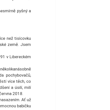
nesmírně pyšný a 
ce než tisícovku 
české země. Jsem 
991 v Libereckém 
 několikanásobně 
da pochybovačů, 
stí více těch, co 
ní a úsilí, milí 
 června 2018.
nasazením. Ať už 
nemocnou babičku 