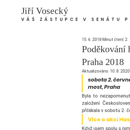
Jiří Vosecký
VÁŠ ZÁSTUPCE V SENÁTU 
15. 6. 2018
Minut čtení: 2
Poděkování 
Praha 2018
Aktualizováno:
10. 8. 2020
sobota 2. června
most, Praha
Byla to nezapomenute
založení Českoslove
přilákala v sobotu 2. 
Více o akci Ha
Když jsem spolu s nim