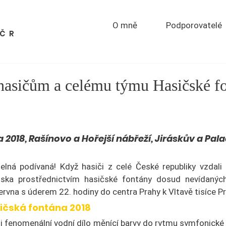
O mně
Podporovatelé
PČR
hasičům a celému týmu Hasičské f
 2018, Rašínovo a Hořejší nábřeží, Jiráskův a Pal
lná podívaná! Když hasiči z celé České republiky vzdali h
nska prostřednictvím hasičské fontány dosud nevídaných
června s úderem 22. hodiny do centra Prahy k Vltavě tisíce Pr
sičská fontána 2018
i fenomenální vodní dílo měnící barvy do rytmu symfonické s