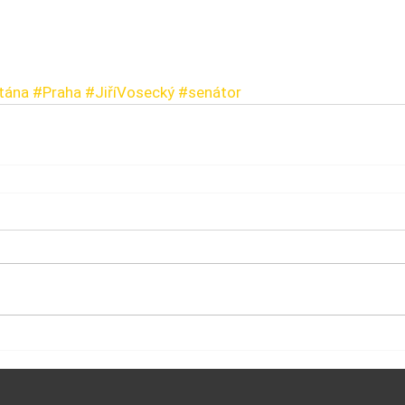
tána
#Praha
#JiříVosecký
#senátor