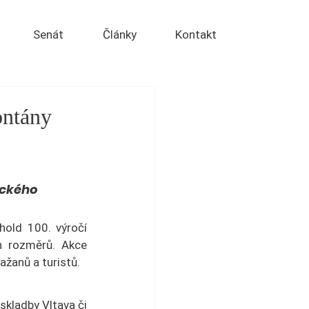
Senát
Články
Kontakt
ontány
ackého 
old 100. výročí 
 rozměrů. Akce 
ažanů a turistů.
kladby Vltava či 