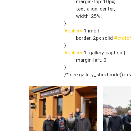
				margin-top: 10px;
				text-align: center;
				width: 25%;
			}
#gallery
-1 img {
				border: 2px solid 
#cfcfc
			}
#gallery
-1 .gallery-caption {
				margin-left: 0;
			}
			/* see gallery_shortcode() i