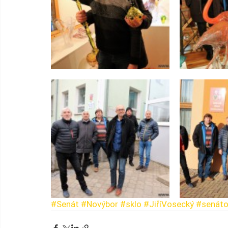
#Senát
#Novýbor
#sklo
#JiříVosecký
#senáto