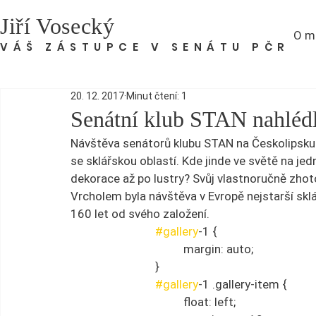
Jiří Vosecký
O m
VÁŠ ZÁSTUPCE V SENÁTU PČR
20. 12. 2017
Minut čtení: 1
Senátní klub STAN nahlédl
Návštěva senátorů klubu STAN na Českolipsku
se sklářskou oblastí. Kde jinde ve světě na je
dekorace až po lustry? Svůj vlastnoručně zhot
Vrcholem byla návštěva v Evropě nejstarší sklá
160 let od svého založení. 
#gallery
-1 {
				margin: auto;
			}
#gallery
-1 .gallery-item {
				float: left;