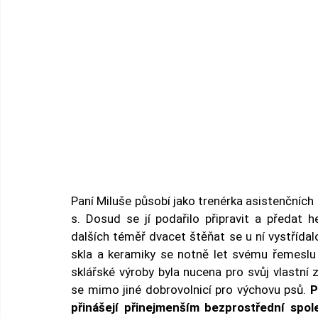
Paní Miluše působí jako trenérka asistenčních p
s. Dosud se jí podařilo připravit a předat 
dalších téměř dvacet štěňat se u ní vystřída
skla a keramiky se notně let svému řemeslu
sklářské výroby byla nucena pro svůj vlastní 
se mimo jiné dobrovolnicí pro výchovu psů. 
P
přinášejí přinejmenším bezprostřední spol