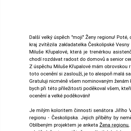
Další velký úspěch "mojí" Ženy regionu! Poté,
kraj zvítězila zakladatelka Českolipské Vesn
Miluše Křupalové, která je trenérkou asiste
chodí rozdávat radost do domovů a senior cen
Z úspěchu Miluše Křupalové mám obrovskou ra
toto ocenění si zaslouží, je to alespoň 
malá sat
Gratuluji nicméně všem nominovaným ženám k um
bych při této příležitosti poděkoval všem, kteř
ocenění a velké poděkování!
Je milým koloritem činnosti senátora Jiřího
regionu - Českolipska. Jejich příběhy by nem
Oblíbeným projektem je anketa 
Žena regionu
,