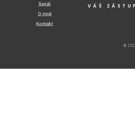
Senát
VÁŠ ZÁSTU
O mně
Kontakt
© 202