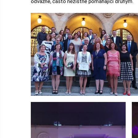
odvážné, často nezištně pomáhající druhým.