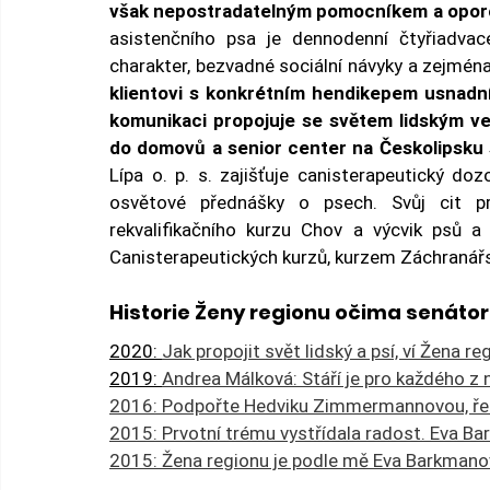
však nepostradatelným pomocníkem a opor
asistenčního psa je dennodenní čtyřiadvac
charakter, bezvadné sociální návyky a zejména
klientovi s konkrétním hendikepem usnadní 
komunikaci propojuje se světem lidským ved
do domovů a senior center na Českolipsku s
Lípa o. p. s. zajišťuje canisterapeutický doz
osvětové přednášky o psech. Svůj cit pr
rekvalifikačního kurzu Chov a výcvik psů a 
Canisterapeutických kurzů, kurzem Záchranářsk
Historie Ženy regionu očima senáto
2020: 
Jak propojit svět lidský a psí, ví Žena r
2019: 
Andrea Málková: Stáří je pro každého z
2016: Podpořte Hedviku Zimmermannovou, ředi
2015: Prvotní trému vystřídala radost. Eva B
2015: Žena regionu je podle mě Eva Barkmano